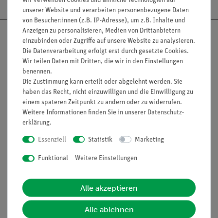
unserer Website und verarbeiten personenbezogene Daten
von Besucher:innen (z.B. IP-Adresse), um z.B. Inhalte und
Anzeigen zu personalisieren, Medien von Drittanbietern
einzubinden oder Zugriffe auf unsere Website zu analysieren.
Die Datenverarbeitung erfolgt erst durch gesetzte Cookies.
Wir teilen Daten mit Dritten, die wir in den Einstellungen
Nach oben
benennen.
Die Zustimmung kann erteilt oder abgelehnt werden. Sie
haben das Recht, nicht einzuwilligen und die Einwilligung zu
einem späteren Zeitpunkt zu ändern oder zu widerrufen.
Informationen
Service
Weitere Informationen finden Sie in unserer
Daten­schutz­
erklärung
.
Essenziell
Statistik
Marketing
Unternehmen
Übersicht Service
Projekte und Lösungen
Beratung & Showroom
Funktional
Weitere Einstellungen
Presse
Inventarisierungs- &
Einräumservice
Stellenangebote
Alle akzeptieren
Inbetriebnahme & Schulungen
Kontakt
Alle ablehnen
Kundendienst
Hinweisgeberschutz