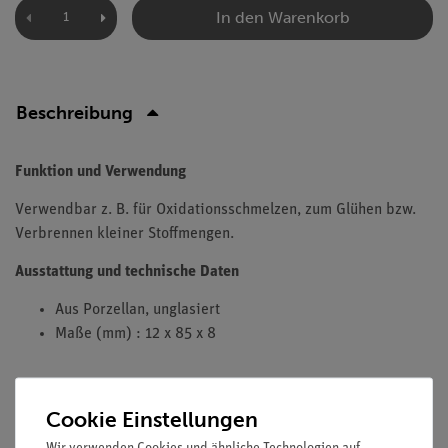
In den Warenkorb
Beschreibung
Funktion und Verwendung
Verwendbar z. B. für Oxidationsschmelzen, zum Glühen bzw.
Verbrennen kleiner Stoffmengen.
Ausstattung und technische Daten
Aus Porzellan, unglasiert
Maße (mm) : 12 x 85 x 8
Cookie Einstellungen
Versandkostenfrei ab 300,- €
Wir verwenden Cookies und ähnliche Technologien auf