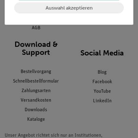
Auswahl akzeptieren
Datenschutz
Impressum
AGB
Download &
Support
Social Media
Bestellvorgang
Blog
Schnellbestellformular
Facebook
Zahlungsarten
YouTube
Versandkosten
LinkedIn
Downloads
Kataloge
Unser Angebot richtet sich nur an Institutionen,