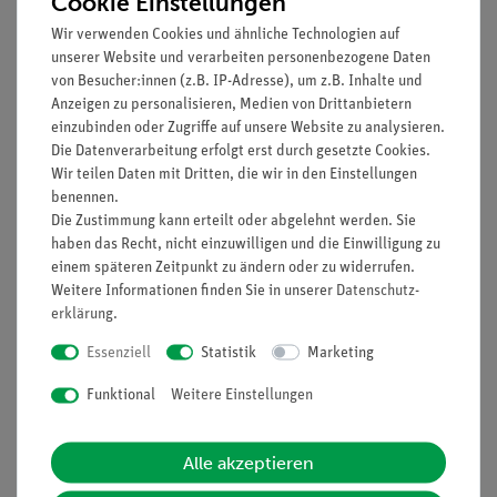
Cookie Einstellungen
Die Druckgasflasche besitzt einen Rundboden und steht
Wir verwenden Cookies und ähnliche Technologien auf
unserer Website und verarbeiten personenbezogene Daten
aus diesem Grund nicht selbständig. Es wird daher
von Besucher:innen (z.B. IP-Adresse), um z.B. Inhalte und
empfohlen, sie in einen passenden Ständer für 2 l-
Anzeigen zu personalisieren, Medien von Drittanbietern
Stahlflaschen einzustellen (41774-00). Ein solcher
einzubinden oder Zugriffe auf unsere Website zu analysieren.
Ständer ist nicht im Lieferumfang enthalten.
Die Datenverarbeitung erfolgt erst durch gesetzte Cookies.
Wir teilen Daten mit Dritten, die wir in den Einstellungen
benennen.
Die Zustimmung kann erteilt oder abgelehnt werden. Sie
HINWEIS: Bitte beachten sie, dass wir keine Chemikalien an
haben das Recht, nicht einzuwilligen und die Einwilligung zu
Privatpersonen verkaufen. Lt. ChemVerbotsV geben wir
einem späteren Zeitpunkt zu ändern oder zu widerrufen.
Chemikalien nur an Wiederverkäufer, berufsmässige
Weitere Informationen finden Sie in unserer
Daten­schutz­
Verwender und öffentliche Forschungs- Untersuchungs und
erklärung
.
Lehranstalten ab.
Essenziell
Statistik
Marketing
Funktional
Weitere Einstellungen
Media / Downloads
Alle akzeptieren