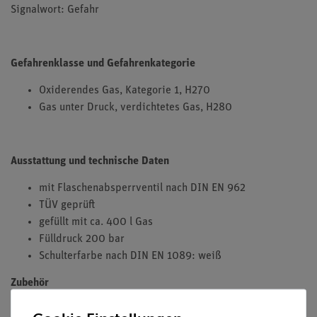
Signalwort: Gefahr
Gefahrenklasse und Gefahrenkategorie
Oxiderendes Gas, Kategorie 1, H270
Gas unter Druck, verdichtetes Gas, H280
Ausstattung und technische Daten
mit Flaschenabsperrventil nach DIN EN 962
TÜV geprüft
gefüllt mit ca. 400 l Gas
Fülldruck 200 bar
Schulterfarbe nach DIN EN 1089: weiß
Zubehör
Druckminderventil bitte separat bestellen (33482-00).