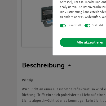
Adresse), um z.B. Inhalte und An
analysieren. Die Datenverarbeitun
Die Zustimmung kann erteilt oder
zu ändern oder zu widerrufen. We
Essenziell
Statistik
Alle akzeptieren
Beschreibung
Prinzip
Wird Licht an einer Glasscheibe reflektiert, so wird
Richtung. Trifft ein solch polarisiertes Licht auf ein
Lichts abgeschwächt oder es kommt gar kein Licht du