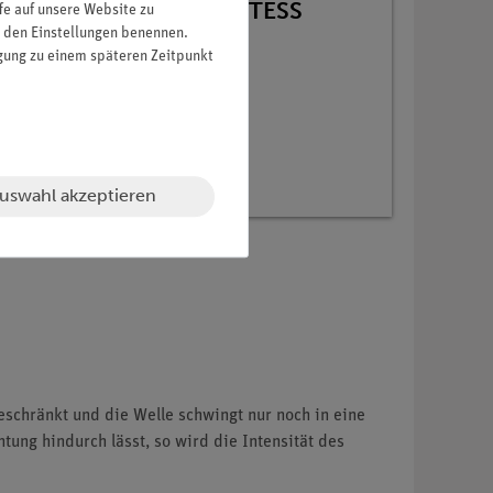
gital für 16 Versuche, TESS
fe auf unsere Website zu
in den Einstellungen benennen.
igung zu einem späteren Zeitpunkt
uswahl akzeptieren
geschränkt und die Welle schwingt nur noch in eine
htung hindurch lässt, so wird die Intensität des