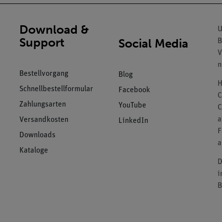
Download &
U
Support
Social Media
B
V
n
Bestellvorgang
Blog
H
Schnellbestellformular
Facebook
C
Zahlungsarten
YouTube
C
a
Versandkosten
LinkedIn
F
Downloads
a
Kataloge
D
i
B