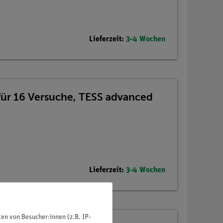
Lieferzeit:
3-4 Wochen
für 16 Versuche, TESS advanced
Lieferzeit:
3-4 Wochen
n von Besucher:innen (z.B. IP-