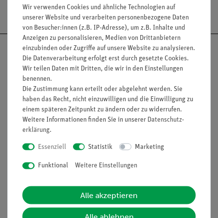
Versandkostenfrei ab 300,- €
Wir verwenden Cookies und ähnliche Technologien auf
unserer Website und verarbeiten personenbezogene Daten
von Besucher:innen (z.B. IP-Adresse), um z.B. Inhalte und
Anzeigen zu personalisieren, Medien von Drittanbietern
einzubinden oder Zugriffe auf unsere Website zu analysieren.
Die Datenverarbeitung erfolgt erst durch gesetzte Cookies.
Wir teilen Daten mit Dritten, die wir in den Einstellungen
benennen.
Nach oben
Die Zustimmung kann erteilt oder abgelehnt werden. Sie
haben das Recht, nicht einzuwilligen und die Einwilligung zu
einem späteren Zeitpunkt zu ändern oder zu widerrufen.
Weitere Informationen finden Sie in unserer
Daten­schutz­
Informationen
Service
erklärung
.
Essenziell
Statistik
Marketing
Unternehmen
Übersicht Service
Funktional
Weitere Einstellungen
Projekte und Lösungen
Beratung & Showroom
Presse
Inventarisierungs- &
Alle akzeptieren
Einräumservice
Stellenangebote
Inbetriebnahme & Schulungen
Alle ablehnen
Kontakt