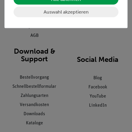
Kundendienst
Hinweisgeberschutz
Auswahl akzeptieren
Datenschutz
Impressum
AGB
Download &
Support
Social Media
Bestellvorgang
Blog
Schnellbestellformular
Facebook
Zahlungsarten
YouTube
Versandkosten
LinkedIn
Downloads
Kataloge