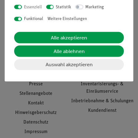
Essenziell
Statistik
Marketing
Nach oben
Funktional
Weitere Einstellungen
Alle akzeptieren
Informationen
Service
Alle ablehnen
Auswahl akzeptieren
Unternehmen
Übersicht Service
Projekte und Lösungen
Beratung & Showroom
Presse
Inventarisierungs- &
Einräumservice
Stellenangebote
Inbetriebnahme & Schulungen
Kontakt
Kundendienst
Hinweisgeberschutz
Datenschutz
Impressum