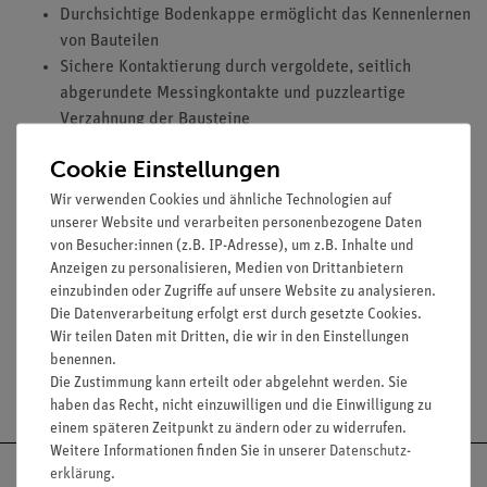
Durchsichtige Bodenkappe ermöglicht das Kennenlernen
von Bauteilen
Sichere Kontaktierung durch vergoldete, seitlich
abgerundete Messingkontakte und puzzleartige
Verzahnung der Bausteine
Linienbreite auf den Bausteinen: 2,5 mm
Cookie Einstellungen
Durchmesser der Kontaktfläche: 2 mm
Bausteingröße (mm): 55 x 55 x 30
Wir verwenden Cookies und ähnliche Technologien auf
unserer Website und verarbeiten personenbezogene Daten
Widerstand eines Kontaktes: 0,02 Ohm
von Besucher:innen (z.B. IP-Adresse), um z.B. Inhalte und
Stromstärke: maximal 2 A
Anzeigen zu personalisieren, Medien von Drittanbietern
Spannung: maximal 12 V
einzubinden oder Zugriffe auf unsere Website zu analysieren.
Die Datenverarbeitung erfolgt erst durch gesetzte Cookies.
Wir teilen Daten mit Dritten, die wir in den Einstellungen
benennen.
Die Zustimmung kann erteilt oder abgelehnt werden. Sie
Versandkostenfrei ab 300,- €
haben das Recht, nicht einzuwilligen und die Einwilligung zu
einem späteren Zeitpunkt zu ändern oder zu widerrufen.
Weitere Informationen finden Sie in unserer
Daten­schutz­
erklärung
.