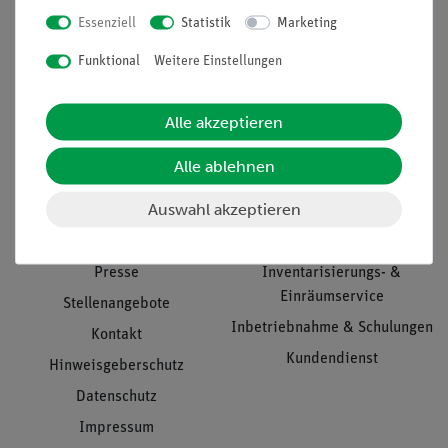
Essenziell
Statistik
Marketing
Nach oben
Funktional
Weitere Einstellungen
Alle akzeptieren
Informationen
Service
Alle ablehnen
Auswahl akzeptieren
Unternehmen
Übersicht Service
Projekte und Lösungen
Beratung & Showroom
Presse
Inventarisierungs- &
Einräumservice
Stellenangebote
Inbetriebnahme & Schulungen
Kontakt
Kundendienst
Hinweisgeberschutz
Datenschutz
Impressum