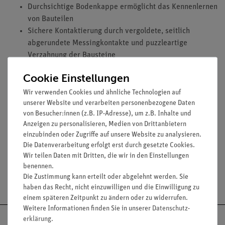
Durchsichtige Bodenkappe ermöglicht das Kennenlernen
von Bauteilen
Sichere Kontaktierung durch vergoldete, seitlich
abgerundete Messingkontakte und puzzleartige
Verzahnung der Bausteine
Linienbreite auf den Bausteinen: 2,5 mm
Cookie Einstellungen
Durchmesser der Kontaktfläche: 2 mm
Bausteingröße (mm): 55 x 55 x 30
Wir verwenden Cookies und ähnliche Technologien auf
unserer Website und verarbeiten personenbezogene Daten
Widerstand eines Kontaktes: 0,02 Ohm
von Besucher:innen (z.B. IP-Adresse), um z.B. Inhalte und
Stromstärke: maximal 2 A
Anzeigen zu personalisieren, Medien von Drittanbietern
Spannung: maximal 12 V
einzubinden oder Zugriffe auf unsere Website zu analysieren.
Die Datenverarbeitung erfolgt erst durch gesetzte Cookies.
Wir teilen Daten mit Dritten, die wir in den Einstellungen
benennen.
Die Zustimmung kann erteilt oder abgelehnt werden. Sie
Versandkostenfrei ab 300,- €
haben das Recht, nicht einzuwilligen und die Einwilligung zu
einem späteren Zeitpunkt zu ändern oder zu widerrufen.
Weitere Informationen finden Sie in unserer
Daten­schutz­
erklärung
.