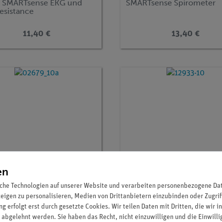
 SMARTsense EKG und
SMARTsense Spirometer
esistance
11,40 €
13,40 €
en
che Technologien auf unserer Website und verarbeiten personenbezogene Date
zeigen zu personalisieren, Medien von Drittanbietern einzubinden oder Zugrif
g erfolgt erst durch gesetzte Cookies. Wir teilen Daten mit Dritten, die wir 
r.:
02679-10
Artikel-Nr.:
12933-10
 abgelehnt werden. Sie haben das Recht, nicht einzuwilligen und die Einwill
zrakete für 02679-00
Ersatz Elektrode für Cobr