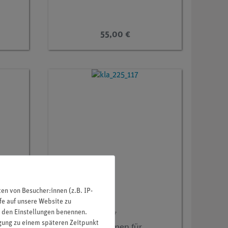
55,00 €
n von Besucher:innen (z.B. IP-
fe auf unsere Website zu
in den Einstellungen benennen.
Artikel-Nr.:
KLA-225-117
igung zu einem späteren Zeitpunkt
a
Ersatzkörperformen für