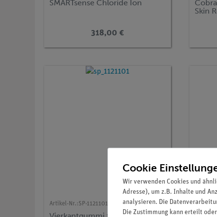
SMARTsense Chloride Ion
Cobra
Skin R
318,00 €
Cookie Einstellung
Wir verwenden Cookies und ähnli
Adresse), um z.B. Inhalte und An
analysieren. Die Datenverarbeitun
Artikel-Nr.:
SP-1121101
Artikel-N
Die Zustimmung kann erteilt oder
Vierkantgummi für
Ersat