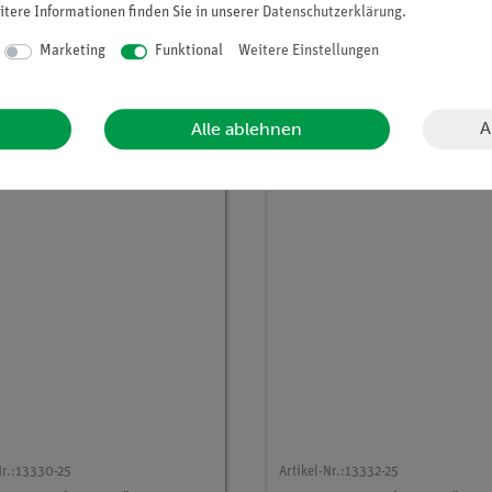
itere Informationen finden Sie in unserer
Daten­schutz­erklärung
.
SMARTsense Oxygen für G
und Luftsauerstoff
Marketing
Funktional
Weitere Einstellungen
28,00 €
226,00 €
A
Alle ablehnen
r.:
13330-25
Artikel-Nr.:
13332-25