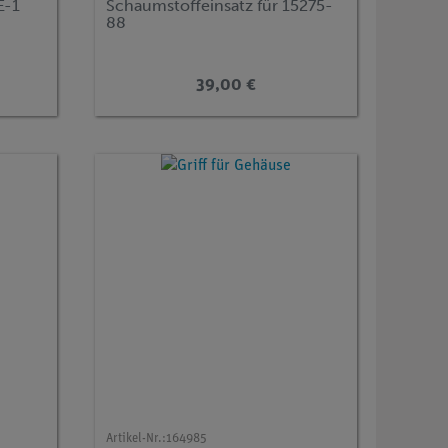
E-1
Schaumstoffeinsatz für 15275-
88
39,00 €
Artikel-Nr.:
164985