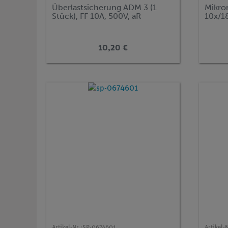
Überlastsicherung ADM 3 (1
Mikro
Stück), FF 10A, 500V, aR
10x/1
10,20 €
Artikel-Nr.:
SP-0674601
Artikel-N