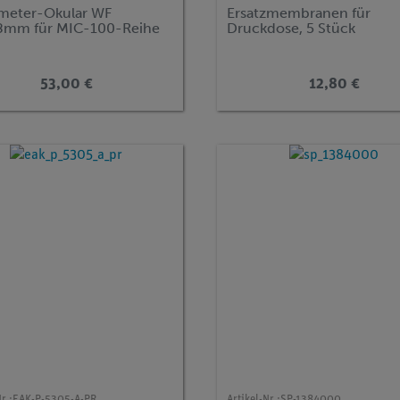
meter-Okular WF
Ersatzmembranen für
8mm für MIC-100-Reihe
Druckdose, 5 Stück
53,00 €
12,80 €
r.:
EAK-P-5305-A-PR
Artikel-Nr.:
SP-1384000