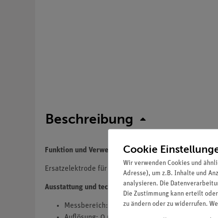
Beschreibung
Cookie Einstellung
Funktion und Verwendung
Wir verwenden Cookies und ähnli
Ersatzelektrode für die Nutzung mit dem Sensor Cob
Adresse), um z.B. Inhalte und An
analysieren. Die Datenverarbeitun
Ausstattung und technische Daten
Die Zustimmung kann erteilt oder
zu ändern oder zu widerrufen. We
Messbereich: 0 ... 20 mg/l
Auflösung: 0,01 mg/l