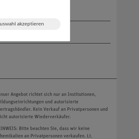
uswahl akzeptieren
nser Angebot richtet sich nur an Institutionen,
ildungseinrichtungen und autorisierte
ertragshändler. Kein Verkauf an Privatpersonen und
icht autorisierte Wiederverkäufer.
INWEIS: Bitte beachten Sie, dass wir keine
hemikalien an Privatpersonen verkaufen. Lt.