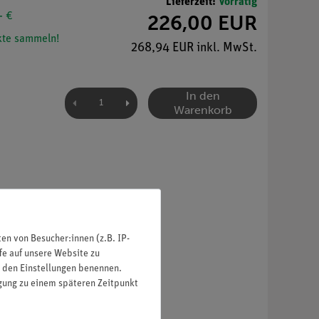
Lieferzeit:
Vorrätig
- €
226,00 EUR
te sammeln!
268,94 EUR inkl. MwSt.
In den
Warenkorb
n von Besucher:innen (z.B. IP-
fe auf unsere Website zu
in den Einstellungen benennen.
igung zu einem späteren Zeitpunkt