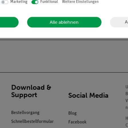
Marketing
Funktional
Weitere Einstellungen
A
Alle ablehnen
Download &
U
Support
Social Media
B
V
n
Bestellvorgang
Blog
H
Schnellbestellformular
Facebook
C