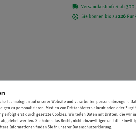
Versandkostenfrei ab 300,
Sie können bis zu
226
Punk
en
che Technologien auf unserer Website und verarbeiten personenbezogene Date
ra SMARTsense - Oxygen.
zeigen zu personalisieren, Medien von Drittanbietern einzubinden oder Zugrif
g erfolgt erst durch gesetzte Cookies. Wir teilen Daten mit Dritten, die wir 
 abgelehnt werden. Sie haben das Recht, nicht einzuwilligen und die Einwill
itere Informationen finden Sie in unserer
Daten­schutz­erklärung
.