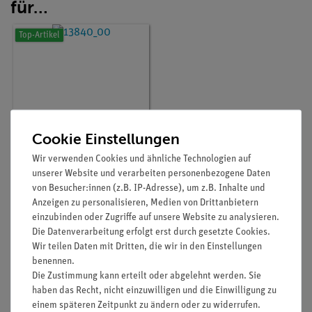
für…
Top-Artikel
Cookie Einstellungen
Wir verwenden Cookies und ähnliche Technologien auf
Artikel-Nr.:
13840-00
unserer Website und verarbeiten personenbezogene Daten
PHYWE Demo-
von Besucher:innen (z.B. IP-Adresse), um z.B. Inhalte und
Multimeter ADM 3:
Anzeigen zu personalisieren, Medien von Drittanbietern
Strom, Spannung,
Widerstand,
einzubinden oder Zugriffe auf unsere Website zu analysieren.
Temperatur
Die Datenverarbeitung erfolgt erst durch gesetzte Cookies.
1.650,00 €
Wir teilen Daten mit Dritten, die wir in den Einstellungen
benennen.
Die Zustimmung kann erteilt oder abgelehnt werden. Sie
haben das Recht, nicht einzuwilligen und die Einwilligung zu
einem späteren Zeitpunkt zu ändern oder zu widerrufen.
Versandkostenfrei ab 300,- €