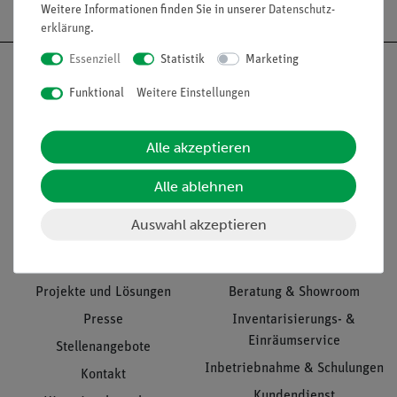
Weitere Informationen finden Sie in unserer
Daten­schutz­
erklärung
.
Essenziell
Statistik
Marketing
Funktional
Weitere Einstellungen
Nach oben
Alle akzeptieren
Alle ablehnen
Informationen
Service
Auswahl akzeptieren
Unternehmen
Übersicht Service
Projekte und Lösungen
Beratung & Showroom
Presse
Inventarisierungs- &
Einräumservice
Stellenangebote
Inbetriebnahme & Schulungen
Kontakt
Kundendienst