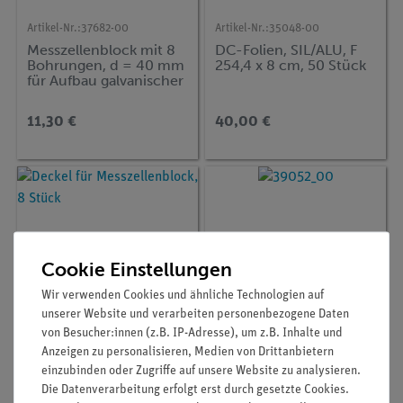
Artikel-Nr.:
37682-00
Artikel-Nr.:
35048-00
Messzellenblock mit 8
DC-Folien, SIL/ALU, F
Bohrungen, d = 40 mm
254,4 x 8 cm, 50 Stück
für Aufbau galvanischer
Zellen
11,30 €
40,00 €
Cookie Einstellungen
Wir verwenden Cookies und ähnliche Technologien auf
unserer Website und verarbeiten personenbezogene Daten
von Besucher:innen (z.B. IP-Adresse), um z.B. Inhalte und
Anzeigen zu personalisieren, Medien von Drittanbietern
Artikel-Nr.:
37683-00
Artikel-Nr.:
39052-00
einzubinden oder Zugriffe auf unsere Website zu analysieren.
Deckel für
Schmelzpunktbestimm
Die Datenverarbeitung erfolgt erst durch gesetzte Cookies.
Messzellenblock, 8
ungsröhrchen, 100