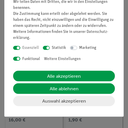
Wir teilen Daten mit Dritten, die wir in den Einstellungen
Stück
Stück
benennen.
Die Zustimmung kann erteilt oder abgelehnt werden. Sie
20,00 €
17,60 €
haben das Recht, nicht einzuwilligen und die Einwilligung zu
einem späteren Zeitpunkt zu ändern oder zu widerrufen.
Weitere Informationen finden Sie in unserer
Daten­schutz­
erklärung
.
Essenziell
Statistik
Marketing
Funktional
Weitere Einstellungen
Alle akzeptieren
Alle ablehnen
Artikel-Nr.:
46213-00
Artikel-Nr.:
46213-00
Standflaschen,
Standflasche mit
Auswahl akzeptieren
weithals, klar, diverse
Schraubverschluss,
Größen
Weithals, klar, 250 ml
16,00 €
1,90 €