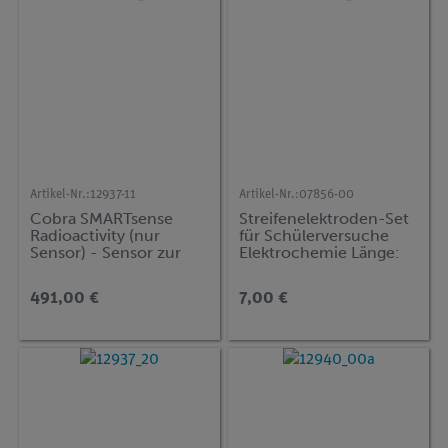
Artikel-Nr.:
12937-11
Artikel-Nr.:
07856-00
Cobra SMARTsense
Streifenelektroden-Set
Radioactivity (nur
für Schülerversuche
Sensor) - Sensor zur
Elektrochemie Länge:
Messung von
75 mm, Breite 15 mm
radioaktiver Strahlung 0
491,00 €
7,00 €
... 40000 #/min
(Bluetooth + USB)