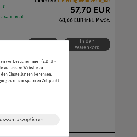
Lieferzeit:
Lieferung wenn verfügbar
- €
57,70 EUR
e sammeln!
68,66 EUR inkl. MwSt.
In den
Warenkorb
n von Besucher:innen (z.B. IP-
fe auf unsere Website zu
in den Einstellungen benennen.
igung zu einem späteren Zeitpunkt
uswahl akzeptieren