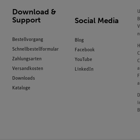
Download &
U
Support
Social Media
B
V
n
Bestellvorgang
Blog
H
Schnellbestellformular
Facebook
C
Zahlungsarten
YouTube
C
a
Versandkosten
LinkedIn
F
Downloads
a
Kataloge
D
i
B