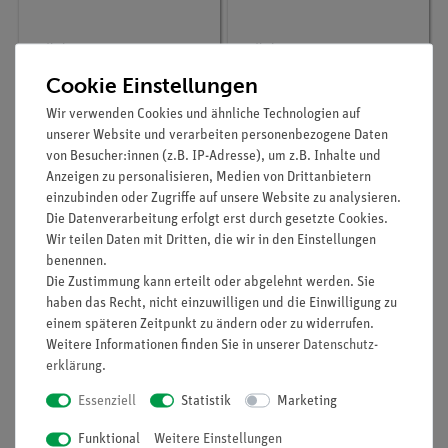
Artikel-Nr.:
02421-06
Artikel-Nr.:
02263-00
Torsionsstab,
Stiel für Rolle
Cookie Einstellungen
Aluminium, d = 4 mm, l
= 500 mm
Wir verwenden Cookies und ähnliche Technologien auf
unserer Website und verarbeiten personenbezogene Daten
76,00 €
12,80 €
von Besucher:innen (z.B. IP-Adresse), um z.B. Inhalte und
Anzeigen zu personalisieren, Medien von Drittanbietern
einzubinden oder Zugriffe auf unsere Website zu analysieren.
Die Datenverarbeitung erfolgt erst durch gesetzte Cookies.
Wir teilen Daten mit Dritten, die wir in den Einstellungen
benennen.
Die Zustimmung kann erteilt oder abgelehnt werden. Sie
haben das Recht, nicht einzuwilligen und die Einwilligung zu
einem späteren Zeitpunkt zu ändern oder zu widerrufen.
Weitere Informationen finden Sie in unserer
Daten­schutz­
erklärung
.
Essenziell
Statistik
Marketing
Artikel-Nr.:
02156-00
Artikel-Nr.:
02421-04
Halter für Gasspritzen
Torsionsstab,
Funktional
Weitere Einstellungen