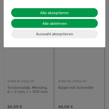
auf Haftmagnet
Aluminium, d = 2 mm, l
= 300 mm
Alle akzeptieren
48,00 €
46,00 €
Alle ablehnen
Auswahl akzeptieren
Artikel-Nr.:
02421-07
Artikel-Nr.:
03015-00
Torsionsstab, Messing,
Bügel mit Schneide
d = 2 mm, l = 500 mm
50,00 €
49,00 €