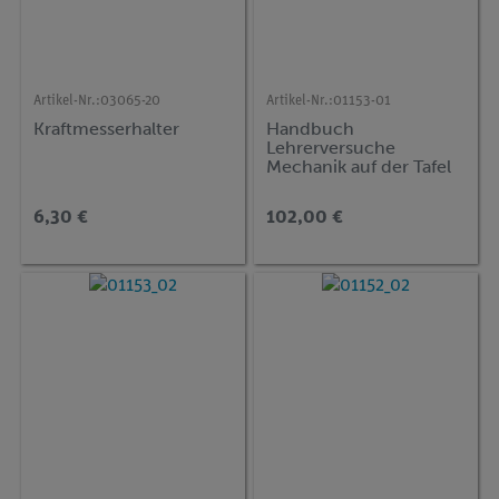
Artikel-Nr.:
03065-20
Artikel-Nr.:
01153-01
Kraftmesserhalter
Handbuch
Lehrerversuche
Mechanik auf der Tafel
2, DEMO advanced
Physik (MT2)
6,30 €
102,00 €