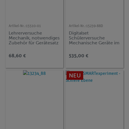
Artikel-Nr.:
15510-01
Artikel-Nr.:
15239-88D
Lehrerversuche
Digitalset
Mechanik, notwendiges
Schülerversuche
Zubehör für Gerätesatz
Mechanische Geräte im
MT-1
Alltag für 14 Versuche,
TESS beginner Natur
68,60 €
535,00 €
und Technik NT-MEC
NEU