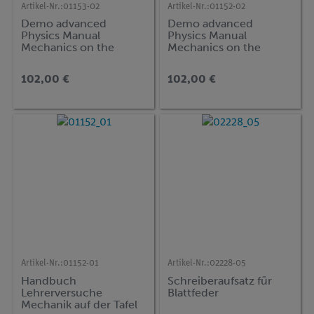
Artikel-Nr.:
01153-02
Artikel-Nr.:
01152-02
Demo advanced
Demo advanced
Physics Manual
Physics Manual
Mechanics on the
Mechanics on the
Board 2 (MT2), (in
magnetic board 1
Englisch)
(MT1), (in Englisch)
102,00 €
102,00 €
Artikel-Nr.:
01152-01
Artikel-Nr.:
02228-05
Handbuch
Schreiberaufsatz für
Lehrerversuche
Blattfeder
Mechanik auf der Tafel