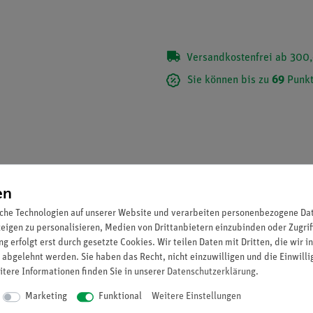
Versandkostenfrei ab 300,
Sie können bis zu
69
Punkt
en
che Technologien auf unserer Website und verarbeiten personenbezogene Date
zeigen zu personalisieren, Medien von Drittanbietern einzubinden oder Zugrif
g erfolgt erst durch gesetzte Cookies. Wir teilen Daten mit Dritten, die wir 
 abgelehnt werden. Sie haben das Recht, nicht einzuwilligen und die Einwill
itere Informationen finden Sie in unserer
Daten­schutz­erklärung
.
Marketing
Funktional
Weitere Einstellungen