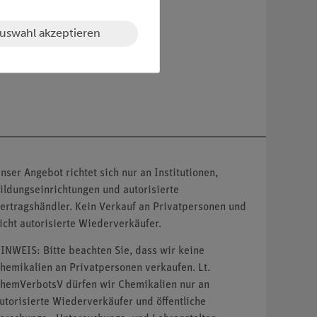
uswahl akzeptieren
nser Angebot richtet sich nur an Institutionen,
ildungseinrichtungen und autorisierte
ertragshändler. Kein Verkauf an Privatpersonen und
icht autorisierte Wiederverkäufer.
INWEIS: Bitte beachten Sie, dass wir keine
hemikalien an Privatpersonen verkaufen. Lt.
hemVerbotsV dürfen wir Chemikalien nur an
utorisierte Wiederverkäufer und öffentliche