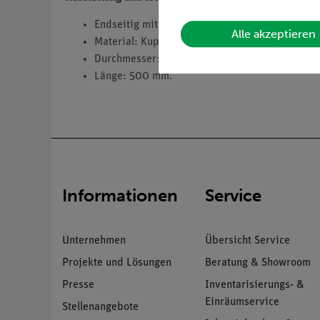
Endseitig mit je einer Steckvorrichtung für To
Alle akzeptieren
Material: Kupfer.
Durchmesser: 2 mm.
Länge: 500 mm.
Informationen
Service
Unternehmen
Übersicht Service
Projekte und Lösungen
Beratung & Showroom
Presse
Inventarisierungs- &
Einräumservice
Stellenangebote