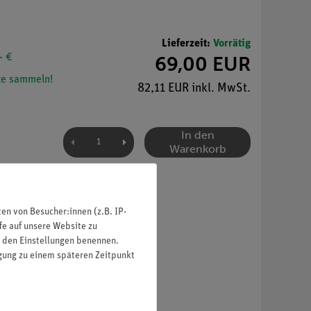
Lieferzeit:
Vorrätig
- €
69,00 EUR
e sammeln!
82,11 EUR inkl. MwSt.
In den
Warenkorb
n von Besucher:innen (z.B. IP-
fe auf unsere Website zu
in den Einstellungen benennen.
igung zu einem späteren Zeitpunkt