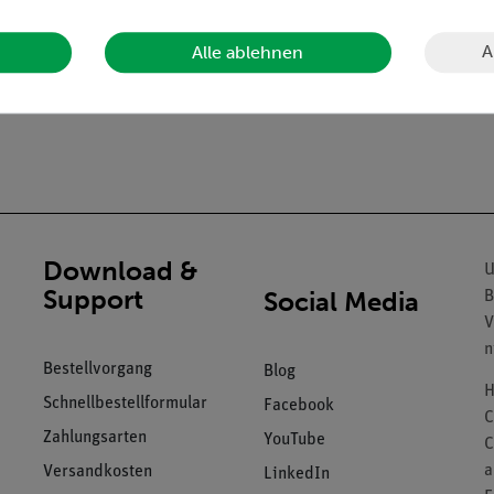
rsionsgerät und Metallzylinder zum Einspannen.
A
Alle ablehnen
Download &
U
Support
Social Media
B
V
n
Bestellvorgang
Blog
H
Schnellbestellformular
Facebook
C
Zahlungsarten
YouTube
C
a
Versandkosten
LinkedIn