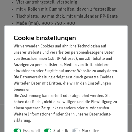
Vierkantrohrgestell, vierbeinig
mit 4 Rollen mit Gummireifen, davon 2 feststellbar
Tischplatte: 30 mm dick, mit umlaufender PP-Kante
Maße (mm): 900 x 750 x 900
Tischplatte 90 x 75 x 3 cm, mit PP-Kante
Cookie Einstellungen
Regalkorpus mit 3 Vollauszügen
inkl. 3-fach Elektroanschluss mit Kabelaufwickler und 4
Wir verwenden Cookies und ähnliche Technologien auf
m Anschlussleitung
unserer Website und verarbeiten personenbezogene Daten
von Besucher:innen (z.B. IP-Adresse), um z.B. Inhalte und
ohne Aufbewahrungsboxen
Anzeigen zu personalisieren, Medien von Drittanbietern
einzubinden oder Zugriffe auf unsere Website zu analysieren.
Die Datenverarbeitung erfolgt erst durch gesetzte Cookies.
Wir teilen Daten mit Dritten, die wir in den Einstellungen
Versandkostenfrei ab 300,- €
benennen.
Die Zustimmung kann erteilt oder abgelehnt werden. Sie
haben das Recht, nicht einzuwilligen und die Einwilligung zu
einem späteren Zeitpunkt zu ändern oder zu widerrufen.
Weitere Informationen finden Sie in unserer
Daten­schutz­
erklärung
.
Essenziell
Statistik
Marketing
Nach oben