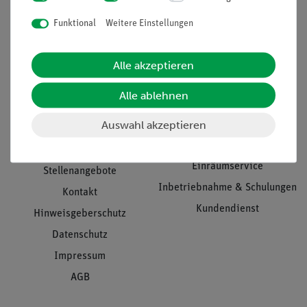
Funktional
Weitere Einstellungen
Informationen
Service
Alle akzeptieren
Alle ablehnen
Unternehmen
Übersicht Service
Auswahl akzeptieren
Projekte und Lösungen
Beratung & Showroom
Presse
Inventarisierungs- &
Einräumservice
Stellenangebote
Inbetriebnahme & Schulungen
Kontakt
Kundendienst
Hinweisgeberschutz
Datenschutz
Impressum
AGB