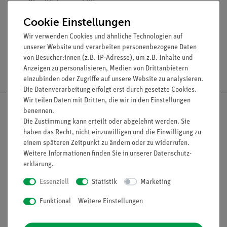
Oberfläche geschliffen
Durchmesser: 10 mm
Cookie Einstellungen
Wir verwenden Cookies und ähnliche Technologien auf
unserer Website und verarbeiten personenbezogene Daten
von Besucher:innen (z.B. IP-Adresse), um z.B. Inhalte und
Versandkostenfrei ab 300,- €
Anzeigen zu personalisieren, Medien von Drittanbietern
einzubinden oder Zugriffe auf unsere Website zu analysieren.
Die Datenverarbeitung erfolgt erst durch gesetzte Cookies.
Wir teilen Daten mit Dritten, die wir in den Einstellungen
benennen.
Die Zustimmung kann erteilt oder abgelehnt werden. Sie
haben das Recht, nicht einzuwilligen und die Einwilligung zu
Nach oben
einem späteren Zeitpunkt zu ändern oder zu widerrufen.
Weitere Informationen finden Sie in unserer
Daten­schutz­
erklärung
.
Essenziell
Statistik
Marketing
Informationen
Service
Funktional
Weitere Einstellungen
Unternehmen
Übersicht Service