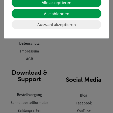
Alle akzeptieren
Projekte und Lösungen
Beratung & Showroom
Presse
Inventarisierungs- &
Alle ablehnen
Einräumservice
Stellenangebote
Auswahl akzeptieren
Inbetriebnahme & Schulungen
Kontakt
Kundendienst
Hinweisgeberschutz
Datenschutz
Impressum
AGB
Download &
Support
Social Media
Bestellvorgang
Blog
Schnellbestellformular
Facebook
Zahlungsarten
YouTube