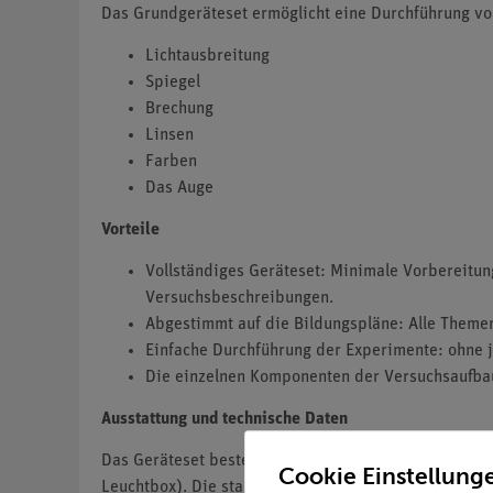
Das Grundgeräteset ermöglicht eine Durchführung v
Lichtausbreitung
Spiegel
Brechung
Linsen
Farben
Das Auge
Vorteile
Vollständiges Geräteset: Minimale Vorbereitun
Versuchsbeschreibungen.
Abgestimmt auf die Bildungspläne: Alle Theme
Einfache Durchführung der Experimente: ohne j
Die einzelnen Komponenten der Versuchsaufbaut
Ausstattung und technische Daten
Das Geräteset besteht aus einer Aufbewahrungsbox un
Cookie Einstellung
Leuchtbox). Die stabile, stapelbare Box ist mit eine