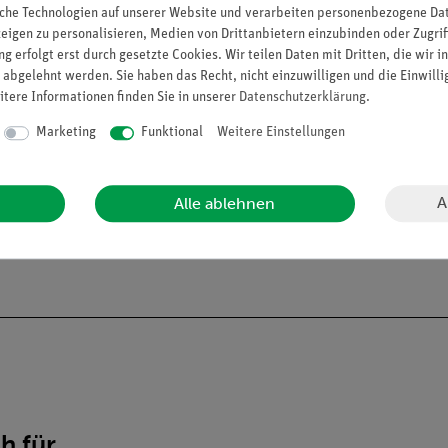
che Technologien auf unserer Website und verarbeiten personenbezogene Date
zeigen zu personalisieren, Medien von Drittanbietern einzubinden oder Zugrif
g erfolgt erst durch gesetzte Cookies. Wir teilen Daten mit Dritten, die wir 
 abgelehnt werden. Sie haben das Recht, nicht einzuwilligen und die Einwill
itere Informationen finden Sie in unserer
Daten­schutz­erklärung
.
Marketing
Funktional
Weitere Einstellungen
A
Alle ablehnen
ch für…