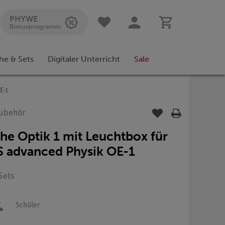
PHYWE
Bonusprogramm
he & Sets
Digitaler Unterricht
Sale
E-1
Zubehör
he Optik 1 mit Leuchtbox für
S advanced Physik OE-1
 Sets
Schüler