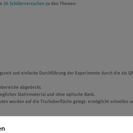
on
36 Schülerversuchen
zu den Themen:
gszeit und einfache Durchführung der Experimente durch die als Q
nbereiche abgedeckt.
egliches Stativmaterial und ohne optische Bank.
en werden auf die Tischoberfläche gelegt: ermöglicht schnelles u
d enthält alle grundlegenden Komponenten, die für die Durchführu
en
m passgenauen Schaumstoffeinsatz ausgestattet, der die Komponenten