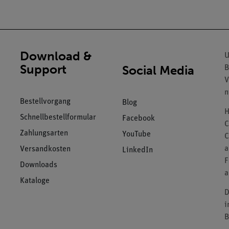
Download &
U
Support
Social Media
B
V
n
Bestellvorgang
Blog
H
Schnellbestellformular
Facebook
C
Zahlungsarten
YouTube
C
a
Versandkosten
LinkedIn
F
Downloads
a
Kataloge
D
i
B