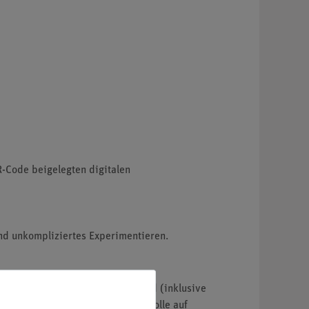
R-Code beigelegten digitalen
nd unkompliziertes Experimentieren.
ng der Versuche erforderlich sind (inklusive
 schützt und eine schnelle Kontrolle auf