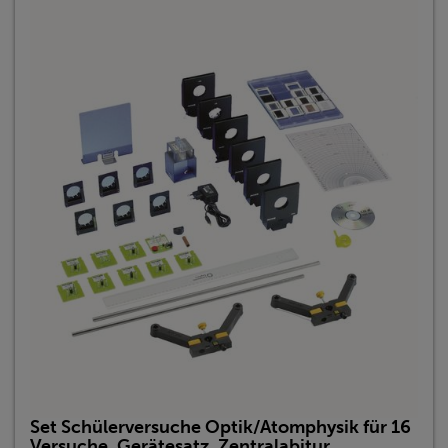
Set Schülerversuche Optik/Atomphysik für 16
Versuche, Gerätesatz, Zentralabitur