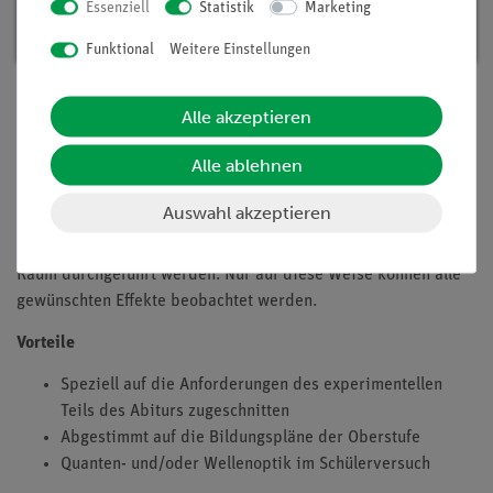
Essenziell
Statistik
Marketing
Artikel-Nr.: 15350-88D | Typ: Set
Funktional
Weitere Einstellungen
Alle akzeptieren
Beschreibung
Alle ablehnen
Prinzip
Auswahl akzeptieren
Dieser Versuch muss in einem vollständig abgedunkelten
Raum durchgeführt werden. Nur auf diese Weise können alle
gewünschten Effekte beobachtet werden.
Vorteile
Speziell auf die Anforderungen des experimentellen
Teils des Abiturs zugeschnitten
Abgestimmt auf die Bildungspläne der Oberstufe
Quanten- und/oder Wellenoptik im Schülerversuch