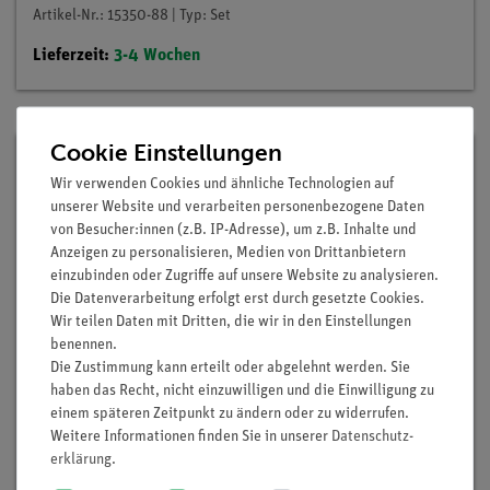
Artikel-Nr.: 15350-88 | Typ: Set
Lieferzeit:
3-4 Wochen
Cookie Einstellungen
Wir verwenden Cookies und ähnliche Technologien auf
unserer Website und verarbeiten personenbezogene Daten
von Besucher:innen (z.B. IP-Adresse), um z.B. Inhalte und
Anzeigen zu personalisieren, Medien von Drittanbietern
einzubinden oder Zugriffe auf unsere Website zu analysieren.
Die Datenverarbeitung erfolgt erst durch gesetzte Cookies.
Wir teilen Daten mit Dritten, die wir in den Einstellungen
benennen.
Die Zustimmung kann erteilt oder abgelehnt werden. Sie
haben das Recht, nicht einzuwilligen und die Einwilligung zu
einem späteren Zeitpunkt zu ändern oder zu widerrufen.
Weitere Informationen finden Sie in unserer
Daten­schutz­
Set Schülerversuche Optik/Atomphysik digital
erklärung
.
für 16 Versuche, TESS advanced Physik OA