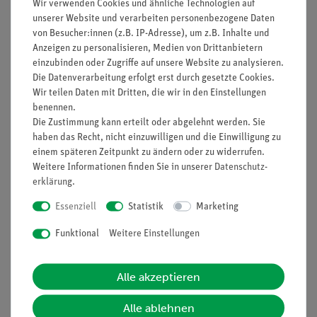
so hängt die Stromstärke im Sekundärkreis von der
Wir verwenden Cookies und ähnliche Technologien auf
Primärstromstärke und den Windungszahlen der Spulen ab.
unserer Website und verarbeiten personenbezogene Daten
von Besucher:innen (z.B. IP-Adresse), um z.B. Inhalte und
Zur Untersuchung der Gesetzmäßigkeit werden verschiedene
Anzeigen zu personalisieren, Medien von Drittanbietern
Transformatoren untersucht, wobei zunächst Windungszahl
einzubinden oder Zugriffe auf unsere Website zu analysieren.
und Stromstärke auf der Primärseite und dann auf der
Die Datenverarbeitung erfolgt erst durch gesetzte Cookies.
Sekundärseite konstant gehalten werden.
Wir teilen Daten mit Dritten, die wir in den Einstellungen
benennen.
Vorteile
Die Zustimmung kann erteilt oder abgelehnt werden. Sie
haben das Recht, nicht einzuwilligen und die Einwilligung zu
Anschauliche Demonstration dank großer Geräte
einem späteren Zeitpunkt zu ändern oder zu widerrufen.
Einfacher und stabiler Aufbau
Weitere Informationen finden Sie in unserer
Daten­schutz­
erklärung
.
Essenziell
Statistik
Marketing
Lieferumfang
Funktional
Weitere Einstellungen
Media / Downloads
Alle akzeptieren
Alle ablehnen
Versandkostenfrei ab 300,- €