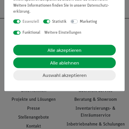
Versandkostenfrei ab 300,- €
Weitere Informationen finden Sie in unserer
Daten­schutz­
erklärung
.
Essenziell
Statistik
Marketing
Funktional
Weitere Einstellungen
Nach oben
Alle akzeptieren
Alle ablehnen
Informationen
Service
Auswahl akzeptieren
Unternehmen
Übersicht Service
Projekte und Lösungen
Beratung & Showroom
Presse
Inventarisierungs- &
Einräumservice
Stellenangebote
Inbetriebnahme & Schulungen
Kontakt