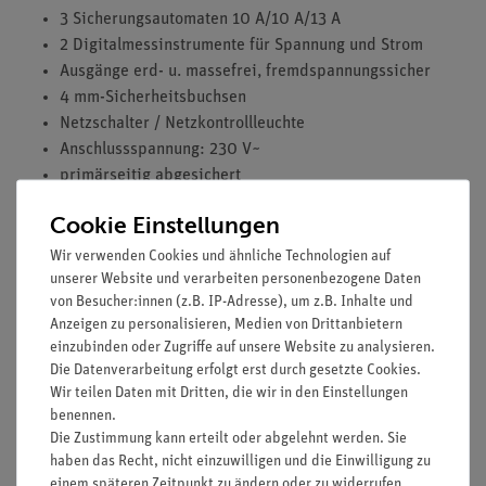
3 Sicherungsautomaten 10 A/10 A/13 A
2 Digitalmessinstrumente für Spannung und Strom
Ausgänge erd- u. massefrei, fremdspannungssicher
4 mm-Sicherheitsbuchsen
Netzschalter / Netzkontrollleuchte
Anschlussspannung: 230 V~
primärseitig abgesichert
Schlagfestes, stapelbares Kunststoffgehäuse mit
Cookie Einstellungen
Traggriff und Aufstellfuß
Maße (mm): 230 x 236 x 234
Wir verwenden Cookies und ähnliche Technologien auf
unserer Website und verarbeiten personenbezogene Daten
von Besucher:innen (z.B. IP-Adresse), um z.B. Inhalte und
Anzeigen zu personalisieren, Medien von Drittanbietern
Versuche
einzubinden oder Zugriffe auf unsere Website zu analysieren.
Die Datenverarbeitung erfolgt erst durch gesetzte Cookies.
Wir teilen Daten mit Dritten, die wir in den Einstellungen
Media / Downloads
benennen.
Die Zustimmung kann erteilt oder abgelehnt werden. Sie
haben das Recht, nicht einzuwilligen und die Einwilligung zu
einem späteren Zeitpunkt zu ändern oder zu widerrufen.