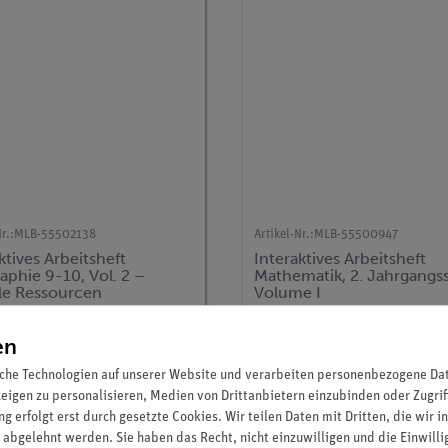
r.:
MLB-55502138
Artikel-Nr.:
MLB-55500947
ktives Arbeitsheft
Interaktives Arbeitsheft
aphie 9-10, Vol. 2 –
Mathematik, 2. Jahrgangss
le Ressourcen
Volume I
125,00 €
125,00 €
en
che Technologien auf unserer Website und verarbeiten personenbezogene Date
zeigen zu personalisieren, Medien von Drittanbietern einzubinden oder Zugrif
g erfolgt erst durch gesetzte Cookies. Wir teilen Daten mit Dritten, die wir 
 abgelehnt werden. Sie haben das Recht, nicht einzuwilligen und die Einwill