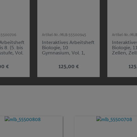
55500706
Artikel-Nr.:
MLB-55500945
Artikel-Nr.:
MLB
 Arbeitsheft
Interaktives Arbeitsheft
Interaktive
 8. (5. bis
Biologie, 10
Biologie, 11
stufe, Vol.
Gymnasium, Vol. 1,
Zellen, Zel
Vererbung, Hormone,
Enzyme
Parasiten
00 €
125,00 €
125