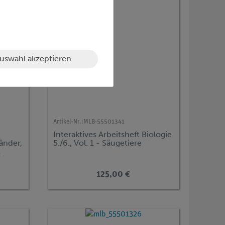
uswahl akzeptieren
Artikel-Nr.:
MLB-55501341
Interaktives Arbeitsheft Biologie
änder,
5./6., Vol. 1 - Säugetiere
1
125,00 €