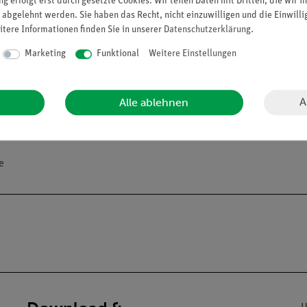
g erfolgt erst durch gesetzte Cookies. Wir teilen Daten mit Dritten, die wir 
 abgelehnt werden. Sie haben das Recht, nicht einzuwilligen und die Einwill
itere Informationen finden Sie in unserer
Daten­schutz­erklärung
.
Marketing
Funktional
Weitere Einstellungen
A
Alle ablehnen
e