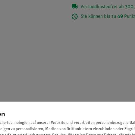
Versandkostenfrei ab 300,
Sie können bis zu
49
Punkt
en
lt 11 didaktisch aufbereitete Aufgaben und Videos. Die Inhalte dies
che Technologien auf unserer Website und verarbeiten personenbezogene Date
ndgeräten einsetzbar.
zeigen zu personalisieren, Medien von Drittanbietern einzubinden oder Zugrif