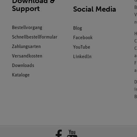
Download &
U
Support
Social Media
B
V
n
Bestellvorgang
Blog
H
Schnellbestellformular
Facebook
C
Zahlungsarten
YouTube
C
a
Versandkosten
LinkedIn
F
Downloads
a
Kataloge
D
i
B