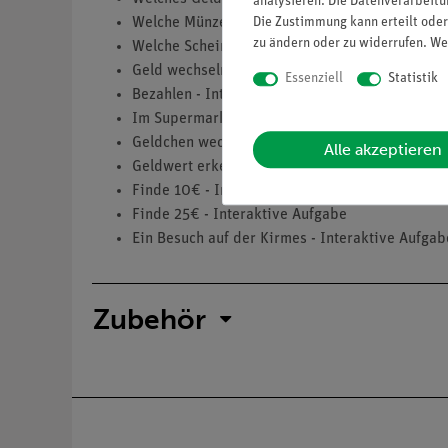
analysieren. Die Datenverarbeitun
Die Zustimmung kann erteilt oder
Welche Münzen gibt es? - Interaktive Aufgabe
zu ändern oder zu widerrufen. We
Welche Scheine gibt es? - Interaktive Aufgabe
Geld wechseln - Interaktive Aufgabe
Essenziell
Statistik
Bezahlen - Interaktive Aufgabe
Im Supermarkt - Interaktive Aufgaben
Geldchen wechsel' dich! - Interaktive Aufgabe
Alle akzeptieren
Geldwert erkennen - Interaktive Aufgabe
Finde 10€ - Interaktive Aufgabe
Finde 25€ - Interaktive Aufgabe
Ein Besuch auf der Kirmes - Interaktive Aufgab
Zubehör