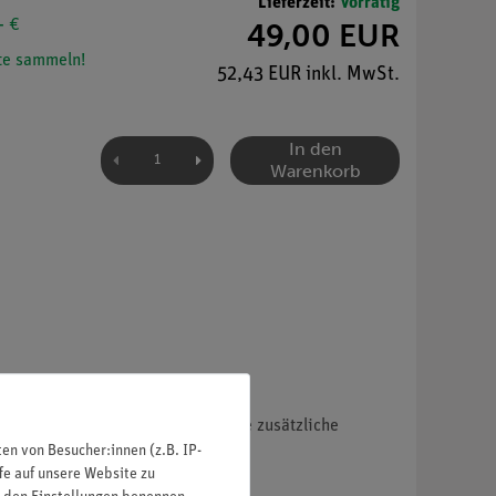
Lieferzeit:
Vorrätig
- €
49,00 EUR
e sammeln!
52,43 EUR inkl. MwSt.
In den
Warenkorb
er digitalen Lerneinheit sind ohne zusätzliche
n von Besucher:innen (z.B. IP-
fe auf unsere Website zu