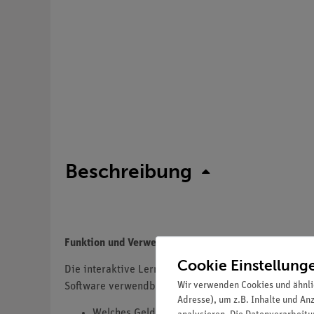
Beschreibung
Funktion und Verwendung
Cookie Einstellung
Die interaktive Lerneinheit Sachkunde 2 - Geld enthä
Wir verwenden Cookies und ähnli
Software verwendbar und mit allen internetfähigen E
Adresse), um z.B. Inhalte und An
Welches Geld gibt es? - Interaktive Aufgabe