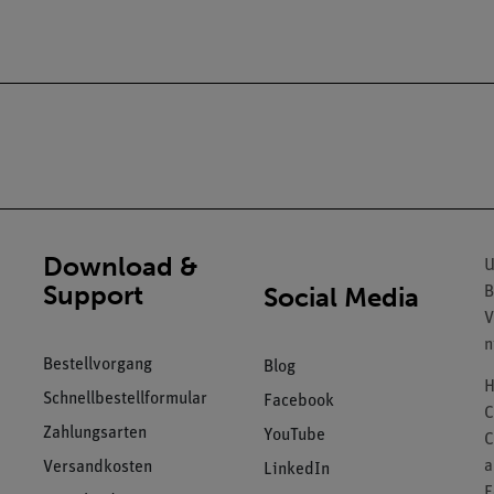
Download &
U
Support
Social Media
B
V
n
Bestellvorgang
Blog
H
Schnellbestellformular
Facebook
C
Zahlungsarten
YouTube
C
a
Versandkosten
LinkedIn
F