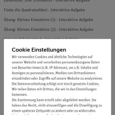
Zahlenbild: 10er Einmaleins - Interaktive Aufgabe
Finde die Quadratzahlen! - Interaktive Aufgabe
Übung: Kleines Einmaleins (1) - Interaktive Aufgabe
Übung: Kleines Einmaleins (2) - Interaktive Aufgabe
Limo im Schwimmbad - Interaktive Aufgabe
Cookie Einstellungen
Einführung zu "Einmaleins hören" - Interaktive Aufgabe
Wir verwenden Cookies und ähnliche Technologien auf
Einmaleins hören - Interaktive Aufgabe
unserer Website und verarbeiten personenbezogene Daten
von Besucher:innen (z.B. IP-Adresse), um z.B. Inhalte und
Hast du es verstanden? - Interaktive Aufgabe
Anzeigen zu personalisieren, Medien von Drittanbietern
einzubinden oder Zugriffe auf unsere Website zu analysieren.
Die Datenverarbeitung erfolgt erst durch gesetzte Cookies.
Zubehör
Wir teilen Daten mit Dritten, die wir in den Einstellungen
benennen.
Die Zustimmung kann erteilt oder abgelehnt werden. Sie
haben das Recht, nicht einzuwilligen und die Einwilligung zu
Versandkostenfrei ab 300,- €
einem späteren Zeitpunkt zu ändern oder zu widerrufen.