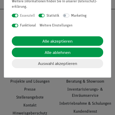
Weitere Informationen finden Sie in unserer
Daten­schutz­
erklärung
.
Essenziell
Statistik
Marketing
Funktional
Weitere Einstellungen
Nach oben
Alle akzeptieren
Alle ablehnen
Informationen
Service
Auswahl akzeptieren
Unternehmen
Übersicht Service
Projekte und Lösungen
Beratung & Showroom
Presse
Inventarisierungs- &
Einräumservice
Stellenangebote
Inbetriebnahme & Schulungen
Kontakt
Kundendienst
Hinweisgeberschutz