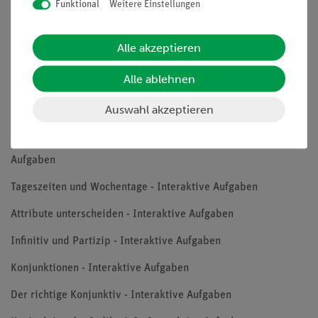
Funktional
Weitere Einstellungen
Nachkriegsliteratur (4) - Interaktive Aufgaben
Grammatik verstehen - Wissensbox
Alle akzeptieren
Groß- und Kleinschreibung - Interaktive Aufgabe
Alle ablehnen
Nominalisierungen und Denominalisierungen - Interaktive
Auswahl akzeptieren
Aufgaben
Nominalisierung oder Denominalisierung? - Interaktive
Aufgaben
Tageszeiten und Wochentage - Interaktive Aufgaben
Attribute unterscheiden - Interaktive Aufgaben
Infinitiv und Partizip - Interaktive Aufgaben
Konjunktionen - Interaktive Aufgaben
Der richtige Konjunktiv - Interaktive Aufgaben