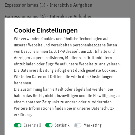
Expressionismus (3) - Interaktive Aufgaben
Expressionismus (4) - Interaktive Aufgaben
Nachkriegsliteratur - Wissensbox
Cookie Einstellungen
Wir verwenden Cookies und ähnliche Technologien auf
Celan: Die Todesfuge - Interaktives Video
unserer Website und verarbeiten personenbezogene Daten
Borchert: Die Küchenuhr - Video und interaktive Aufgaben
von Besucher:innen (z.B. IP-Adresse), um z.B. Inhalte und
Anzeigen zu personalisieren, Medien von Drittanbietern
Borchert: Draußen vor der Tür - Interaktives Video
einzubinden oder Zugriffe auf unsere Website zu analysieren.
Die Datenverarbeitung erfolgt erst durch gesetzte Cookies.
Die Entstehung der Gruppe 47 - Interaktives Video
Wir teilen Daten mit Dritten, die wir in den Einstellungen
benennen.
Günter Eich: Inventur - Video und interaktive Aufgaben
Die Zustimmung kann erteilt oder abgelehnt werden. Sie
haben das Recht, nicht einzuwilligen und die Einwilligung zu
Metapher vs. Personifikation - Interaktive Aufgaben
einem späteren Zeitpunkt zu ändern oder zu widerrufen.
Nachkriegsliteratur (1) - Interaktive Aufgaben
Weitere Informationen finden Sie in unserer
Daten­schutz­
erklärung
.
Nachkriegsliteratur (2) - Interaktive Aufgaben
Essenziell
Statistik
Marketing
Nachkriegsliteratur (3) - Interaktive Aufgaben