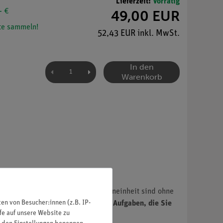
Lieferzeit:
Vorrätig
- €
49,00 EUR
e sammeln!
52,43 EUR inkl. MwSt.
In den
Warenkorb
. Die Inhalte dieser digitalen Lerneinheit sind ohne
n von Besucher:innen (z.B. IP-
inen QR-Code zu den interaktiven Aufgaben, die Sie
fe auf unsere Website zu