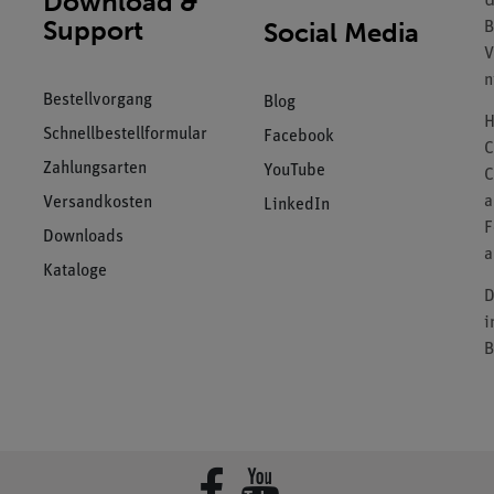
Download &
U
Support
Social Media
B
V
n
Bestellvorgang
Blog
H
Schnellbestellformular
Facebook
C
Zahlungsarten
YouTube
C
a
Versandkosten
LinkedIn
F
Downloads
a
Kataloge
D
i
B