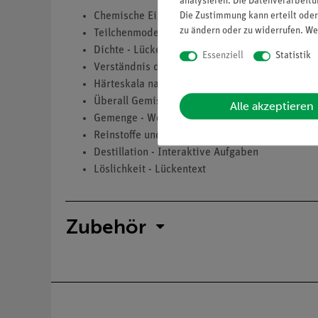
analysieren. Die Datenverarbeitun
Die Zustimmung kann erteilt oder
Chemische Eigenschaften - Interaktive Aufgabe
zu ändern oder zu widerrufen. We
Teilchenmodell - Interaktive Aufgaben
Dichte - Lückentext
Essenziell
Statistik
Verständnis durch Modelle - Interaktives Vide
Härteskala nach Mohs - Interaktive Aufgabe
Überall Gemische - Interaktives Video
Alle akzeptieren
Gemenge - Wortgitter
Reinstoffe und Gemische - Bildzuordnung
Destillation - Interaktive Aufgaben
Löslichkeit - Lückentext
Zubehör