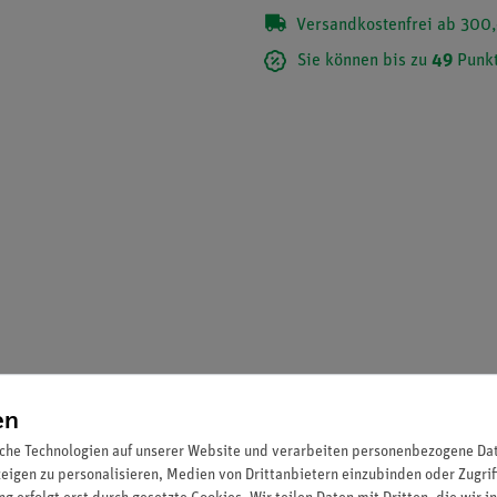
Versandkostenfrei ab 300,
Sie können bis zu
49
Punkt
en
 von Stoffen enthält 10 didaktisch aufbereitete Aufgaben und Videos
che Technologien auf unserer Website und verarbeiten personenbezogene Date
netfähigen Endgeräten einsetzbar.
Sie erhalten einen Weblink und e
zeigen zu personalisieren, Medien von Drittanbietern einzubinden oder Zugrif
eilen können.