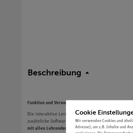
Beschreibung
Funktion und Verwendung
Cookie Einstellung
Die interaktive Lerneinheit Chemie 7 - Eigenschaften
Wir verwenden Cookies und ähnli
zusätzliche Software verwendbar und mit allen inter
Adresse), um z.B. Inhalte und An
mit allen Lehrenden und Lernenden an Ihrer Schule t