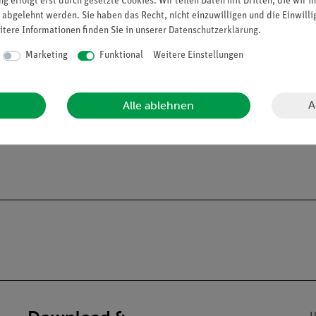
g erfolgt erst durch gesetzte Cookies. Wir teilen Daten mit Dritten, die wir 
 abgelehnt werden. Sie haben das Recht, nicht einzuwilligen und die Einwill
itere Informationen finden Sie in unserer
Daten­schutz­erklärung
.
Marketing
Funktional
Weitere Einstellungen
o
A
Alle ablehnen