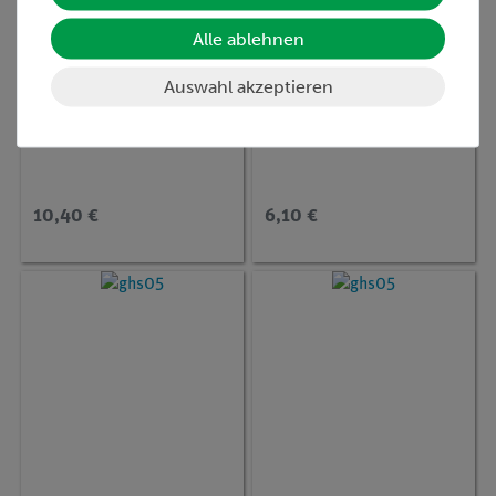
Alle ablehnen
Auswahl akzeptieren
Artikel-Nr.:
CHE-881105321
Artikel-Nr.:
CHE-881108223
Glykolsäure, 10 ml
Fumarsäure, 50 g
10,40 €
6,10 €