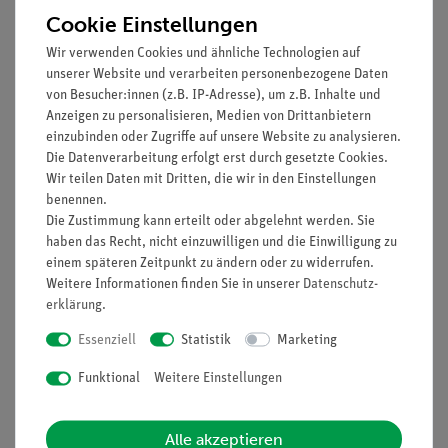
Cookie Einstellungen
Wir verwenden Cookies und ähnliche Technologien auf
unserer Website und verarbeiten personenbezogene Daten
von Besucher:innen (z.B. IP-Adresse), um z.B. Inhalte und
Anzeigen zu personalisieren, Medien von Drittanbietern
einzubinden oder Zugriffe auf unsere Website zu analysieren.
Die Datenverarbeitung erfolgt erst durch gesetzte Cookies.
Artikel-Nr.:
30212-10
Artikel-Nr.:
31685-50
Wir teilen Daten mit Dritten, die wir in den Einstellungen
Salicylsäure, 100 g
Ölsäure, 500 ml
benennen.
Die Zustimmung kann erteilt oder abgelehnt werden. Sie
haben das Recht, nicht einzuwilligen und die Einwilligung zu
einem späteren Zeitpunkt zu ändern oder zu widerrufen.
8,40 €
24,20 €
Weitere Informationen finden Sie in unserer
Daten­schutz­
erklärung
.
Essenziell
Statistik
Marketing
Funktional
Weitere Einstellungen
Alle akzeptieren