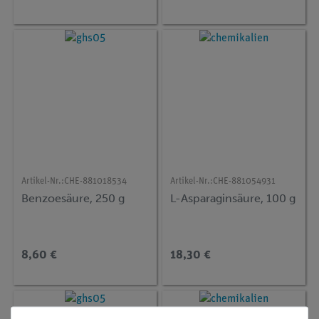
Artikel-Nr.:
CHE-881018534
Artikel-Nr.:
CHE-881054931
Benzoesäure, 250 g
L-Asparaginsäure, 100 g
8,60 €
18,30 €