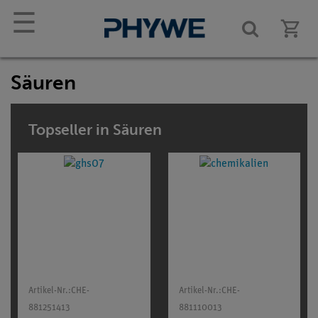
☰
Säuren
Topseller in Säuren
Artikel-Nr.:
CHE-
Artikel-Nr.:
CHE-
881251413
881110013