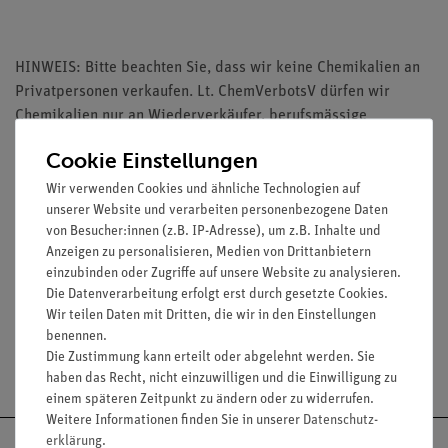
HINWEIS: Bitte beachten Sie, dass wir keine Chemikalien an
Privatpersonen verkaufen. Lt. ChemVerbotsV dürfen wir
Chemikalien nur an Wiederverkäufer, berufsmässige
Verwender und öffentliche Forschungs-, Untersuchungs- und
Cookie Einstellungen
Lehranstalten abgeben.
Wir verwenden Cookies und ähnliche Technologien auf
unserer Website und verarbeiten personenbezogene Daten
von Besucher:innen (z.B. IP-Adresse), um z.B. Inhalte und
Anzeigen zu personalisieren, Medien von Drittanbietern
einzubinden oder Zugriffe auf unsere Website zu analysieren.
Media / Downloads
Die Datenverarbeitung erfolgt erst durch gesetzte Cookies.
Wir teilen Daten mit Dritten, die wir in den Einstellungen
benennen.
Die Zustimmung kann erteilt oder abgelehnt werden. Sie
Versandkostenfrei ab 300,- €
haben das Recht, nicht einzuwilligen und die Einwilligung zu
einem späteren Zeitpunkt zu ändern oder zu widerrufen.
Weitere Informationen finden Sie in unserer
Daten­schutz­
erklärung
.