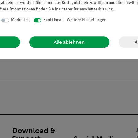
 abgelehnt werden. Sie haben das Recht, nicht einzuwilligen und die Einwill
itere Informationen finden Sie in unserer
Daten­schutz­erklärung
.
Marketing
Funktional
Weitere Einstellungen
A
Alle ablehnen
alien an Privatpersonen verkaufen. Lt. ChemVerbotsV dürfen wir C
gs- und Lehranstalten abgeben.
Download &
U
B