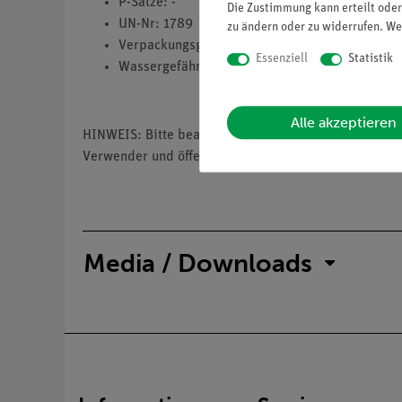
P-Sätze: -
Die Zustimmung kann erteilt oder
UN-Nr: 1789
zu ändern oder zu widerrufen. We
Verpackungsgruppe: 2
Essenziell
Statistik
Wassergefährdungsklasse: 1
Alle akzeptieren
HINWEIS: Bitte beachten Sie, dass wir keine Chemik
Verwender und öffentliche Forschungs-, Untersuchun
Media / Downloads