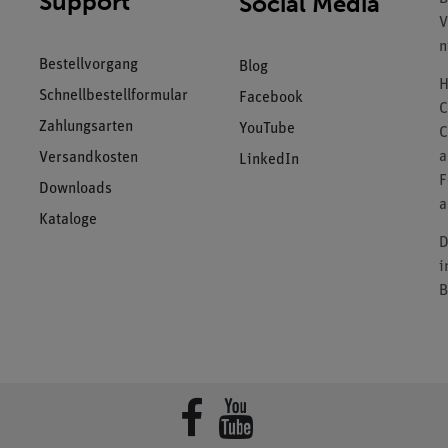
Support
Social Media
V
n
Bestellvorgang
Blog
H
Schnellbestellformular
Facebook
C
Zahlungsarten
YouTube
C
a
Versandkosten
LinkedIn
F
Downloads
a
Kataloge
D
i
B