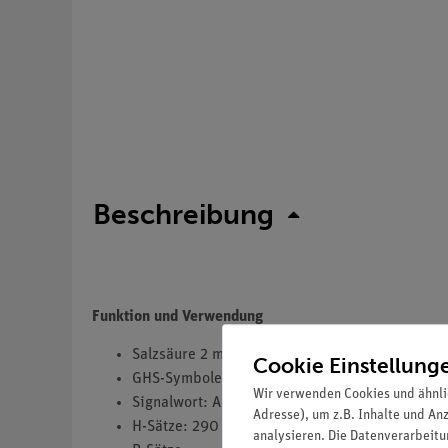
Beschreibung
Funktion und Verwendung
Salzsäure 2 mol/L
Cookie Einstellung
GHS-Symbole(s): GHS05
Wir verwenden Cookies und ähnli
Signalwort: Achtung
Adresse), um z.B. Inhalte und An
H-Sätze: 290
analysieren. Die Datenverarbeitun