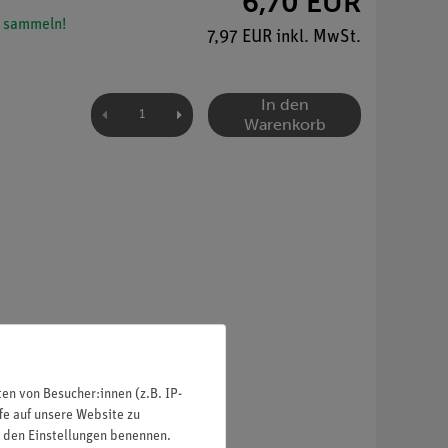
6,70 EUR
 sammeln!
7,97 EUR inkl. MwSt.
In den
Warenkorb
n von Besucher:innen (z.B. IP-
fe auf unsere Website zu
in den Einstellungen benennen.