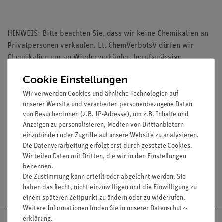
HINWEIS: Bitte beachten Sie, dass wir keine Chemikalien an
Privatpersonen verkaufen. Lt. ChemVerbotsV dürfen wir
Chemikalien nur an Wiederverkäufer, berufsmässige
Verwender und öffentliche Forschungs-, Untersuchungs- und
Cookie Einstellungen
Lehranstalten abgeben.
Wir verwenden Cookies und ähnliche Technologien auf
unserer Website und verarbeiten personenbezogene Daten
von Besucher:innen (z.B. IP-Adresse), um z.B. Inhalte und
Anzeigen zu personalisieren, Medien von Drittanbietern
einzubinden oder Zugriffe auf unsere Website zu analysieren.
Media / Downloads
Die Datenverarbeitung erfolgt erst durch gesetzte Cookies.
Wir teilen Daten mit Dritten, die wir in den Einstellungen
benennen.
Die Zustimmung kann erteilt oder abgelehnt werden. Sie
Versandkostenfrei ab 300,- €
haben das Recht, nicht einzuwilligen und die Einwilligung zu
einem späteren Zeitpunkt zu ändern oder zu widerrufen.
Weitere Informationen finden Sie in unserer
Daten­schutz­
erklärung
.