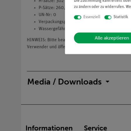
Die Zustimmung kann erteilt oder
H-Sätze: 302
zu ändern oder zu widerrufen. We
P-Sätze: 260,262
UN-Nr: 0
Essenziell
Statistik
Verpackungsgruppe: 0
Wassergefährdungsklasse: 1
Alle akzeptieren
HINWEIS: Bitte beachten Sie, dass wir keine Chemik
Verwender und öffentliche Forschungs-, Untersuchun
Media / Downloads
Informationen
Service