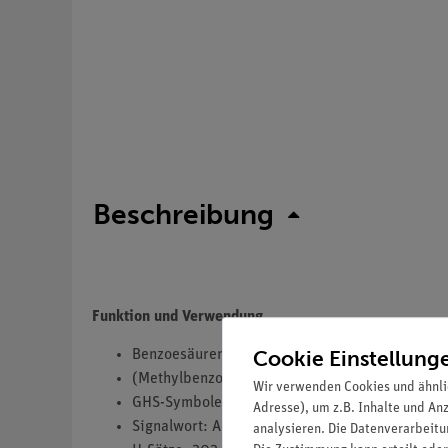
Beschreibung
Funktion und Verwendung
Cookie Einstellung
Benzoesäuremethylester 98% reinst
(Methylbenzoat)
Wir verwenden Cookies und ähnli
GHS-Symbole(s): GHS07
Adresse), um z.B. Inhalte und An
Signalwort: Achtung
analysieren. Die Datenverarbeitun