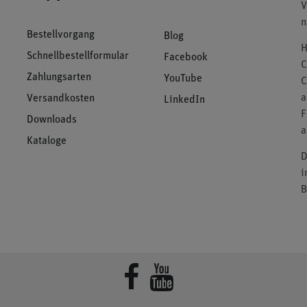
V
n
Bestellvorgang
Blog
H
Schnellbestellformular
Facebook
C
Zahlungsarten
YouTube
C
a
Versandkosten
LinkedIn
F
Downloads
a
Kataloge
D
i
B