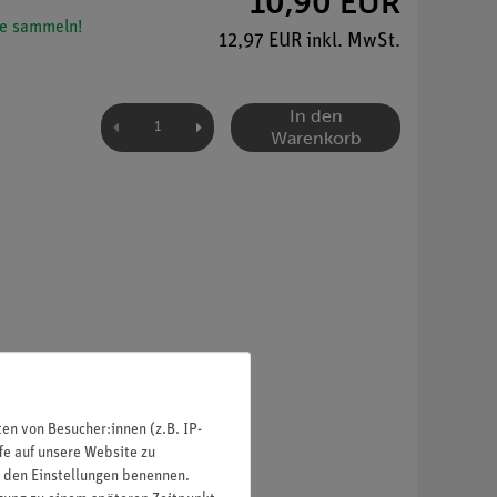
10,90 EUR
e sammeln!
12,97 EUR inkl. MwSt.
In den
Warenkorb
n von Besucher:innen (z.B. IP-
fe auf unsere Website zu
in den Einstellungen benennen.