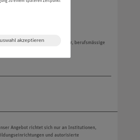
igung zu einem späteren Zeitpunkt
uswahl akzeptieren
hemikalien nur an Wiederverkäufer, berufsmässige
nser Angebot richtet sich nur an Institutionen,
ildungseinrichtungen und autorisierte