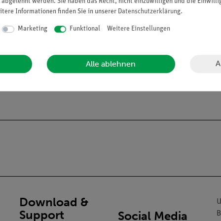
 abgelehnt werden. Sie haben das Recht, nicht einzuwilligen und die Einwill
itere Informationen finden Sie in unserer
Daten­schutz­erklärung
.
Marketing
Funktional
Weitere Einstellungen
A
Alle ablehnen
alien an Privatpersonen verkaufen. Lt. ChemVerbotsV dürfen wir C
gs- und Lehranstalten abgeben.
Download &
U
Support
Social Media
B