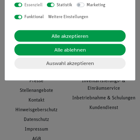
Essenziell
Statistik
Marketing
Nach oben
Funktional
Weitere Einstellungen
Alle akzeptieren
Informationen
Service
Alle ablehnen
Unternehmen
Übersicht Service
Auswahl akzeptieren
Projekte und Lösungen
Beratung & Showroom
Presse
Inventarisierungs- &
Einräumservice
Stellenangebote
Inbetriebnahme & Schulungen
Kontakt
Kundendienst
Hinweisgeberschutz
Datenschutz
Impressum
AGB