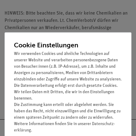
HINWEIS: Bitte beachten Sie, dass wir keine Chemikalien an
Privatpersonen verkaufen. Lt. ChemVerbotsV dürfen wir
Chemikalien nur an Wiederverkäufer, berufsmässige
Verwender und öffentliche Forschungs-, Untersuchungs- und
Lehranstalten abgeben.
Cookie Einstellungen
Wir verwenden Cookies und ähnliche Technologien auf
unserer Website und verarbeiten personenbezogene Daten
von Besucher:innen (z.B. IP-Adresse), um z.B. Inhalte und
Anzeigen zu personalisieren, Medien von Drittanbietern
Media / Downloads
einzubinden oder Zugriffe auf unsere Website zu analysieren.
Die Datenverarbeitung erfolgt erst durch gesetzte Cookies.
Wir teilen Daten mit Dritten, die wir in den Einstellungen
benennen.
Versandkostenfrei ab 300,- €
Die Zustimmung kann erteilt oder abgelehnt werden. Sie
haben das Recht, nicht einzuwilligen und die Einwilligung zu
einem späteren Zeitpunkt zu ändern oder zu widerrufen.
Weitere Informationen finden Sie in unserer
Daten­schutz­
erklärung
.