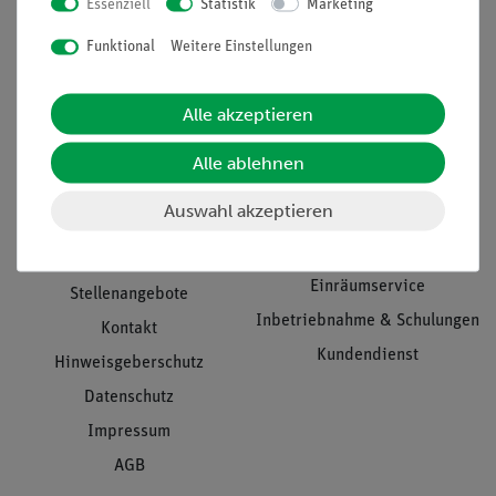
Essenziell
Statistik
Marketing
Nach oben
Funktional
Weitere Einstellungen
Alle akzeptieren
Informationen
Service
Alle ablehnen
Unternehmen
Übersicht Service
Auswahl akzeptieren
Projekte und Lösungen
Beratung & Showroom
Presse
Inventarisierungs- &
Einräumservice
Stellenangebote
Inbetriebnahme & Schulungen
Kontakt
Kundendienst
Hinweisgeberschutz
Datenschutz
Impressum
AGB