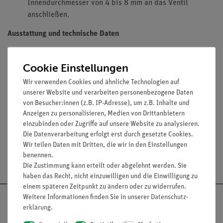
Innendurchmesser von 4 bis 8 mm an das Ventil
anschließen.
Ausstattung und technische Daten
Material: Metall
Außendurchmesser der Oliven am Schlauchanschluss:
Cookie Einstellungen
5,5 mm / 8 mm
Wir verwenden Cookies und ähnliche Technologien auf
unserer Website und verarbeiten personenbezogene Daten
von Besucher:innen (z.B. IP-Adresse), um z.B. Inhalte und
Media / Downloads
Anzeigen zu personalisieren, Medien von Drittanbietern
einzubinden oder Zugriffe auf unsere Website zu analysieren.
Die Datenverarbeitung erfolgt erst durch gesetzte Cookies.
Wir teilen Daten mit Dritten, die wir in den Einstellungen
benennen.
Versandkostenfrei ab 300,- €
Die Zustimmung kann erteilt oder abgelehnt werden. Sie
haben das Recht, nicht einzuwilligen und die Einwilligung zu
einem späteren Zeitpunkt zu ändern oder zu widerrufen.
Weitere Informationen finden Sie in unserer
Daten­schutz­
erklärung
.