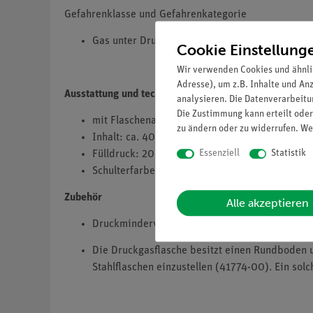
Gefahrenklasse und Gefahrenkategorie
Gas unter Druck, verdichtetes Gas, H280
Cookie Einstellung
Wir verwenden Cookies und ähnli
Adresse), um z.B. Inhalte und An
Ausstattung und technische Daten
analysieren. Die Datenverarbeitun
Die Zustimmung kann erteilt oder
mit Flaschenabsperrventil nach DIN EN 962
zu ändern oder zu widerrufen. We
Inhalt: ca. 400 l Gas
Essenziell
Statistik
Fülldruck: 200 bar
Schulterfarbe nach DIN EN 1089: schwarz
Zubehör
Alle akzeptieren
Druckminderventil bitte separat bestellen (33
Die Druckgasflasche besitzt einen Rundboden u
Stahlflaschen einzustellen (41774-00). Ein solc