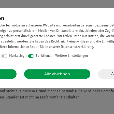
en
che Technologien auf unserer Website und verarbeiten personenbezogene Date
zeigen zu personalisieren, Medien von Drittanbietern einzubinden oder Zugrif
g erfolgt erst durch gesetzte Cookies. Wir teilen Daten mit Dritten, die wir 
 abgelehnt werden. Sie haben das Recht, nicht einzuwilligen und die Einwill
itere Informationen finden Sie in unserer
Daten­schutz­erklärung
.
Marketing
Funktional
Weitere Einstellungen
A
Alle ablehnen
483-00).
nd steht aus diesem Grund nicht selbständig. Es wird daher empfoh
her Ständer ist nicht im Lieferumfang enthalten