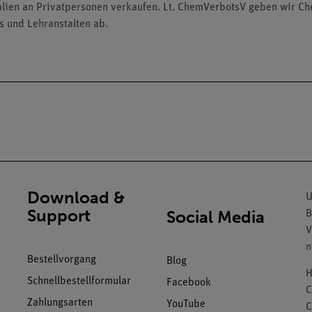
alien an Privatpersonen verkaufen. Lt. ChemVerbotsV geben wir C
s und Lehranstalten ab.
Download &
U
Support
Social Media
B
V
n
Bestellvorgang
Blog
H
Schnellbestellformular
Facebook
C
Zahlungsarten
YouTube
C