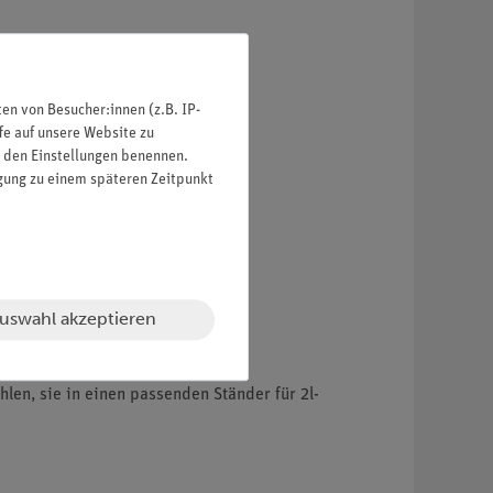
n von Besucher:innen (z.B. IP-
fe auf unsere Website zu
in den Einstellungen benennen.
igung zu einem späteren Zeitpunkt
uswahl akzeptieren
len, sie in einen passenden Ständer für 2l-