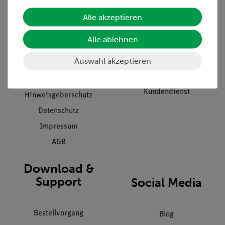
Alle akzeptieren
Unternehmen
Übersicht Service
Projekte und Lösungen
Beratung & Showroom
Alle ablehnen
Presse
Inventarisierungs- &
Auswahl akzeptieren
Einräumservice
Stellenangebote
Inbetriebnahme & Schulungen
Kontakt
Kundendienst
Hinweisgeberschutz
Datenschutz
Impressum
AGB
Download &
Support
Social Media
Bestellvorgang
Blog