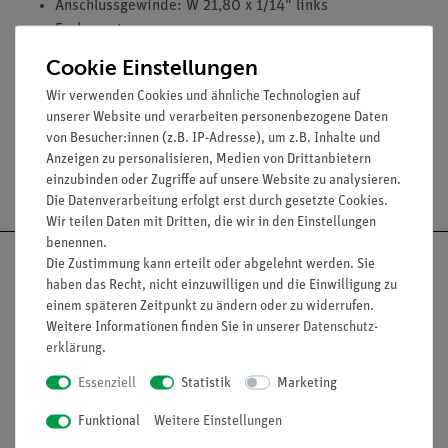
Anschlussgewinde: W 21,80 x 1/14" links
Farbe: rot
lösbarer Schlauchanschluss mit Außendurchmesser da =
Cookie Einstellungen
8 mm.
Wir verwenden Cookies und ähnliche Technologien auf
unserer Website und verarbeiten personenbezogene Daten
von Besucher:innen (z.B. IP-Adresse), um z.B. Inhalte und
Anzeigen zu personalisieren, Medien von Drittanbietern
Versandkostenfrei ab 300,- €
einzubinden oder Zugriffe auf unsere Website zu analysieren.
Die Datenverarbeitung erfolgt erst durch gesetzte Cookies.
Wir teilen Daten mit Dritten, die wir in den Einstellungen
benennen.
Die Zustimmung kann erteilt oder abgelehnt werden. Sie
haben das Recht, nicht einzuwilligen und die Einwilligung zu
einem späteren Zeitpunkt zu ändern oder zu widerrufen.
Nach oben
Weitere Informationen finden Sie in unserer
Daten­schutz­
erklärung
.
Essenziell
Statistik
Marketing
Informationen
Service
Funktional
Weitere Einstellungen