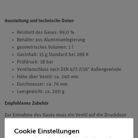
Ausstattung und technische Daten
Reinheit des Gases: 99,0 %
Behälter aus Aluminiumlegierung
geometrisches Volumen: 1 l
Gasinhalt: 15 g Standard bei 288 K
Prüfdruck: 18 bar
Ventilanschluss nach DIN 477:7/16" Außengewinde
Höhe über Ventil: ca. 240 mm
Durchmesser: ca. 76 mm
Leergewicht: ca. 200 g
Empfohlenes Zubehör
Zur Entnahme des Gases muss ein Ventil auf die Druckdose
geschraubt werden (nicht im Lieferumfang enthalten):
Cookie Einstellungen
33499-00 Feinregulierventil für Druckgasdose