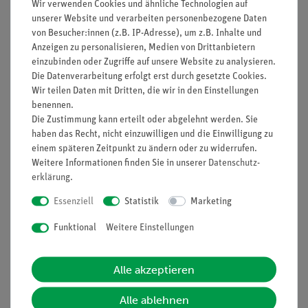
Wir verwenden Cookies und ähnliche Technologien auf
unserer Website und verarbeiten personenbezogene Daten
von Besucher:innen (z.B. IP-Adresse), um z.B. Inhalte und
HINWEIS: Bitte beachten sie, dass wir keine Chemikalien an
Anzeigen zu personalisieren, Medien von Drittanbietern
Privatpersonen verkaufen. Lt. ChemVerbotsV geben wir
einzubinden oder Zugriffe auf unsere Website zu analysieren.
Die Datenverarbeitung erfolgt erst durch gesetzte Cookies.
Chemikalien nur an Wiederverkäufer, berufsmässige
Wir teilen Daten mit Dritten, die wir in den Einstellungen
Verwender und öffentliche Forschungs- Untersuchungs und
benennen.
Lehranstalten ab.
Die Zustimmung kann erteilt oder abgelehnt werden. Sie
haben das Recht, nicht einzuwilligen und die Einwilligung zu
einem späteren Zeitpunkt zu ändern oder zu widerrufen.
Weitere Informationen finden Sie in unserer
Daten­schutz­
erklärung
.
Essenziell
Statistik
Marketing
Zubehör
Funktional
Weitere Einstellungen
Media / Downloads
Alle akzeptieren
Alle ablehnen
Versandkostenfrei ab 300,- €