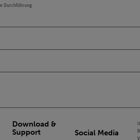
ie Durchführung
Download &
U
Support
Social Media
B
V