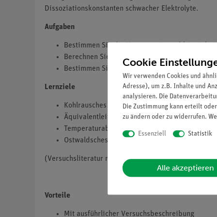
Dissoziationskonstanten schwacher Elektrolyte.
Aufgaben
Bestimmen Sie die Konzentrationsabhängigkeit 
Berechnen Sie die molare Leitfähigkeit aus de
Cookie Einstellung
Bestimmen Sie die Dissoziationskonstante der 
Wir verwenden Cookies und ähnli
Adresse), um z.B. Inhalte und An
Lernziele
analysieren. Die Datenverarbeitun
Kohlrausches Gesetz
Die Zustimmung kann erteilt oder
zu ändern oder zu widerrufen. We
Äquivalentleitfähigkeit
Temperaturabhängigkeit von Leitfähigkeit
Essenziell
Statistik
Ostwaldsches Verdünnungsgesetz
(Versuchsliteratur nur in Englisch)
Alle akzeptieren
Vorteile
Mit ausführlicher Versuchsbeschreibung