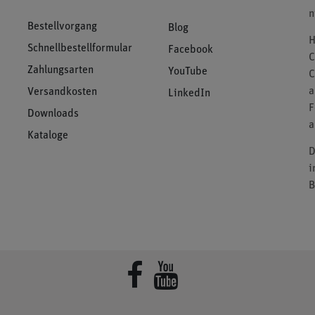
n
Bestellvorgang
Blog
H
Schnellbestellformular
Facebook
C
Zahlungsarten
YouTube
C
a
Versandkosten
LinkedIn
F
Downloads
a
Kataloge
D
i
B