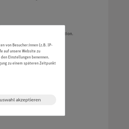
ösungen.
icher Verdünnung durch Extrapolation.
n von Besucher:innen (z.B. IP-
fe auf unsere Website zu
in den Einstellungen benennen.
igung zu einem späteren Zeitpunkt
uswahl akzeptieren