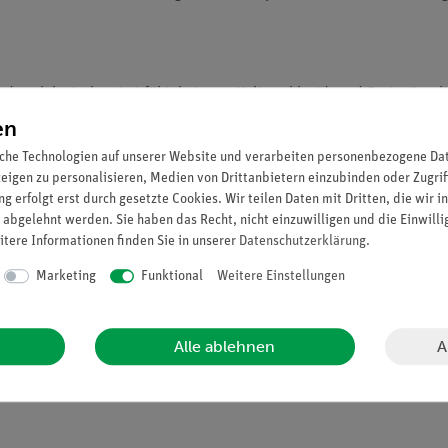
der elektrischen Leitfähigkeit von Kaliumchlorid- und Essigsäurel
n Meßdaten und bestimmen Sie die molare Leitfähigkeit bei unendl
en
Essigsäure.
che Technologien auf unserer Website und verarbeiten personenbezogene Date
zeigen zu personalisieren, Medien von Drittanbietern einzubinden oder Zugrif
g erfolgt erst durch gesetzte Cookies. Wir teilen Daten mit Dritten, die wir 
 abgelehnt werden. Sie haben das Recht, nicht einzuwilligen und die Einwill
itere Informationen finden Sie in unserer
Daten­schutz­erklärung
.
Marketing
Funktional
Weitere Einstellungen
A
Alle ablehnen