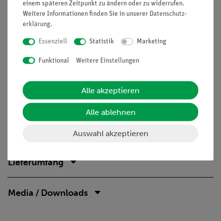
einem späteren Zeitpunkt zu ändern oder zu widerrufen.
Weitere Informationen finden Sie in unserer
Daten­schutz­
Vorteile
erklärung
.
Versuch ist Teil einer Komplettsets, mit der alle
Essenziell
Statistik
Marketing
wichtigen curricularen Themen der Elektrochemie
Funktional
Weitere Einstellungen
abgedeckt werden
Schnelle und einfache Versuchsvorbereitung
Alle akzeptieren
(Versuchsanleitung und Gefährdungsbeurteilung
verfügbar)
Alle ablehnen
Auswahl akzeptieren
Lieferumfang
Media / Downloads