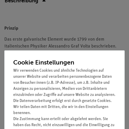
Beschreibung
Prinzip
Das erste galvanische Element wurde 1799 von dem
italienischen Physiker Alessandro Graf Volta beschrieben.
Dieses »Volta-Element« bzw. Diese »Voltasche Zelle« ist auch
ein Kupfer/Zink-Element, doch im Unterschied zum später
Cookie Einstellungen
entwickelten Daniell-Element befinden sich hier beide
Wir verwenden Cookies und ähnliche Technologien auf
Metallelektroden gemeinsam in einer Elektrolytlösung aus
unserer Website und verarbeiten personenbezogene Daten
verdünnter Schwefelsäure.
von Besucher:innen (z.B. IP-Adresse), um z.B. Inhalte und
Anzeigen zu personalisieren, Medien von Drittanbietern
In diesem Versuch sollen 2 Volta-Elemente aufgebaut werden.
einzubinden oder Zugriffe auf unsere Website zu analysieren.
An ihnen wird die Spannung einer Einzelzelle und die
Die Datenverarbeitung erfolgt erst durch gesetzte Cookies.
Spannung nach Reihenschaltung gemessen. Bei einer
Wir teilen Daten mit Dritten, die wir in den Einstellungen
Kurzschlussschaltung der Elektroden sollen Besonderheiten
benennen.
Die Zustimmung kann erteilt oder abgelehnt werden. Sie
der Wasserstoffabscheidung beobachtet werden.
haben das Recht, nicht einzuwilligen und die Einwilligung zu