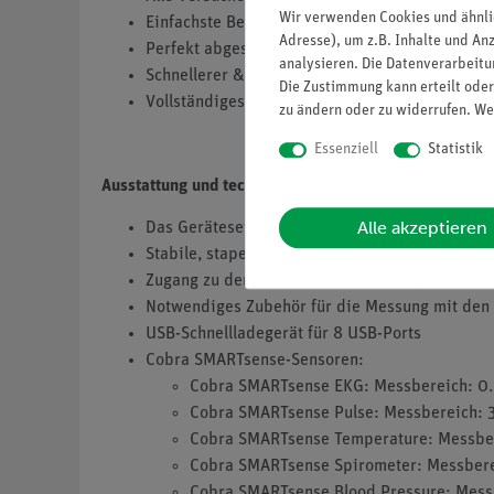
Wir verwenden Cookies und ähnli
Einfachste Bedienbarkeit mit der measureAPP, 
Adresse), um z.B. Inhalte und An
Perfekt abgestimmt auf den digitalen naturwis
analysieren. Die Datenverarbeitun
Schnellerer & höherer Lernerfolg: Die Nutzung 
Die Zustimmung kann erteilt oder
Vollständiges Geräteset: Einfache Durchführun
zu ändern oder zu widerrufen. We
Essenziell
Statistik
Ausstattung und technische Daten
Alle akzeptieren
Das Geräteset besteht aus allen für die Vers
Stabile, stapelbare Aufbewahrungsbox mit ger
Zugang zu den Versuchsbeschreibungen in cur
Notwendiges Zubehör für die Messung mit de
USB-Schnellladegerät für 8 USB-Ports
Cobra SMARTsense-Sensoren:
Cobra SMARTsense EKG: Messbereich: 0...
Cobra SMARTsense Pulse: Messbereich: 3
Cobra SMARTsense Temperature: Messberei
Cobra SMARTsense Spirometer: Messbereich
Cobra SMARTsense Blood Pressure: Messbe