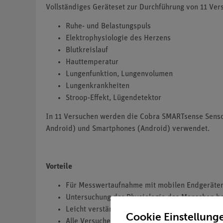
Vollständiges Geräteset zur Durchführung von 11 Ve
Ruhe- und Belastungspuls
Elektrophysiologie des Herzens
Blutkreislauf
Hauttemperatur
Lungenfunktion, Lungenvolumen
Lungenkrankheiten
Stroop-Effekt, Lügendetektor
In 11 Versuchen werden die Cobra SMARTsense Sensor
Android) und Smartphones (Android) verwendet.
Vorteile
Für Messwertaufnahme mit mobilen Endgeräte
Untersuchung der Physiologie des Menschen b
Leicht verständlich durch direkte Visualisier
Cookie Einstellung
Alle Versuche bieten durch die digitale Durch