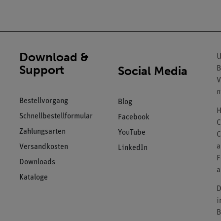
Download &
U
Support
Social Media
B
V
n
Bestellvorgang
Blog
H
Schnellbestellformular
Facebook
C
Zahlungsarten
YouTube
C
a
Versandkosten
LinkedIn
F
Downloads
a
Kataloge
D
i
B