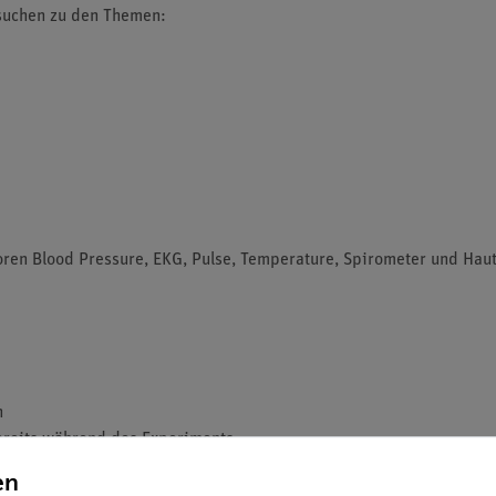
rsuchen zu den Themen:
en Blood Pressure, EKG, Pulse, Temperature, Spirometer und Hautl
n
ereits während des Experiments
ung im Diagramm
en
führung einen didaktischen Mehrwert gegenüber klassischen Exper