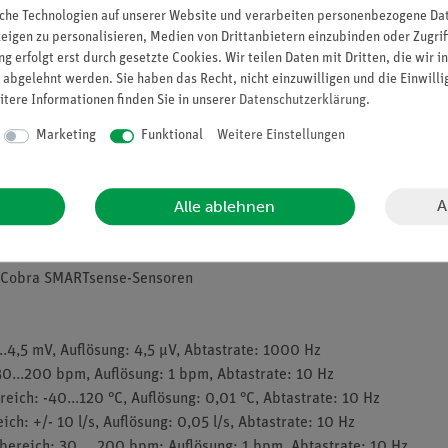
che Technologien auf unserer Website und verarbeiten personenbezogene Date
daher auch für Sek. I geeignet
zeigen zu personalisieren, Medien von Drittanbietern einzubinden oder Zugrif
senschaftlichen Unterricht mit Tablets (iOS und Android) und Smar
g erfolgt erst durch gesetzte Cookies. Wir teilen Daten mit Dritten, die wir 
von digitalen Endgeräten steigert die Identifikation und erhöht da
 abgelehnt werden. Sie haben das Recht, nicht einzuwilligen und die Einwill
g der Experimente
itere Informationen finden Sie in unserer
Daten­schutz­erklärung
.
Marketing
Funktional
Weitere Einstellungen
A
Alle ablehnen
uche notwendigen Komponenten
ätegeformtem Schaumstoffeinsatz
ricuLAB
n Cobra SMARTsense-Sensoren
4,5 mV, Auflösung: 4,5 µV, Abtastrate: 1000 Hz
0...200 bpm, Auflösung: 1 bpm, Abtastrate: 10 Hz
ch: -40...120 °C, Auflösung: 0,01 °C, Abtastrate: 10 Hz
: +/- 10 l/s, Auflösung: 0,05 l/s, Abtastrate: 10 Hz
reich: 30 ... 200 bpm: Auflösung: 1 bpm, Abtastrate: 10 Hz