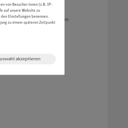
n von Besucher:innen (z.B. IP-
fe auf unsere Website zu
tphones (Android)
in den Einstellungen benennen.
mit die Motivation der Schüler/innen
igung zu einem späteren Zeitpunkt
uswahl akzeptieren