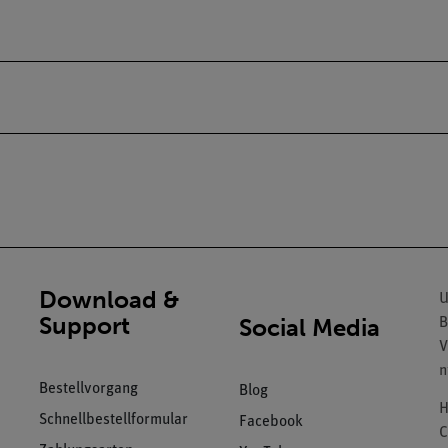
Download &
U
Support
Social Media
B
V
n
Bestellvorgang
Blog
H
Schnellbestellformular
Facebook
C