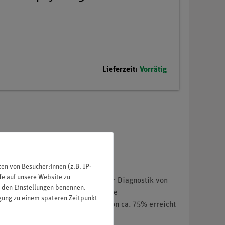
Lieferzeit:
Vorrätig
n von Besucher:innen (z.B. IP-
fe auf unsere Website zu
ven Lungenerkrankung leidet. In der Diagnostik von
in den Einstellungen benennen.
ungen nachzuweisen.Für restriktive
igung zu einem späteren Zeitpunkt
ussagekräftiger hoher Quotient von ca. 75% erreicht