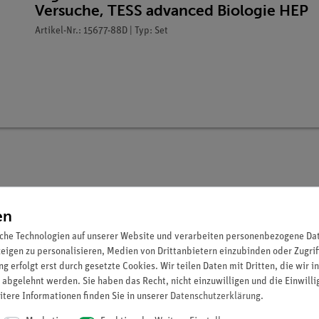
Versuche, TESS advanced Biologie HEP
Artikel-Nr.: 15677-88D | Typ: Set
en
che Technologien auf unserer Website und verarbeiten personenbezogene Date
zeigen zu personalisieren, Medien von Drittanbietern einzubinden oder Zugrif
hluss darüber gibt, ob der untersuchte Patient an einer obstrukti
g erfolgt erst durch gesetzte Cookies. Wir teilen Daten mit Dritten, die wir 
rd dieser Test regelmäßig genutzt, um obstruktive Lungenerkrank
 abgelehnt werden. Sie haben das Recht, nicht einzuwilligen und die Einwill
net, da durch die verminderte Vitalkapazität wiederum ein nicht a
itere Informationen finden Sie in unserer
Daten­schutz­erklärung
.