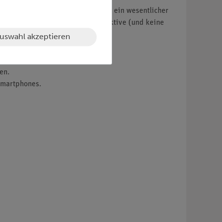
mittlung des Tiffeneau-Wertes ist ein wesentlicher
 es allerdings nur möglich obstruktive (und keine
uswahl akzeptieren
en.
 Smartphones.