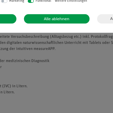
Marketing
Funktional
Weitere Einstellungen
en Diagnostik im Rahmen von Lungenfuntionstests herstellen. Die Er
 medizinischen Diagnostik durchgeführt werden. Mit diesem Test ist
A
Alle ablehnen
itete Versuchsbeschreibung (Alltagsbezug etc.) inkl. Protokollfrag
 den digitalen naturwissenschaftlichen Unterricht mit Tablets oder
tzung der intuitiven measureAPP.
der medizinischen Diagnostik
r
 (IVC) in Litern.
n Litern.