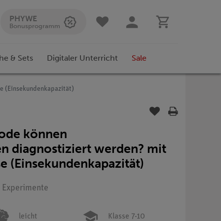
PHYWE
Bonusprogramm
he & Sets
Digitaler Unterricht
Sale
e (Einsekundenkapazität)
hode können
n diagnostiziert werden? mit
 (Einsekundenkapazität)
: Experimente
leicht
Klasse 7-10