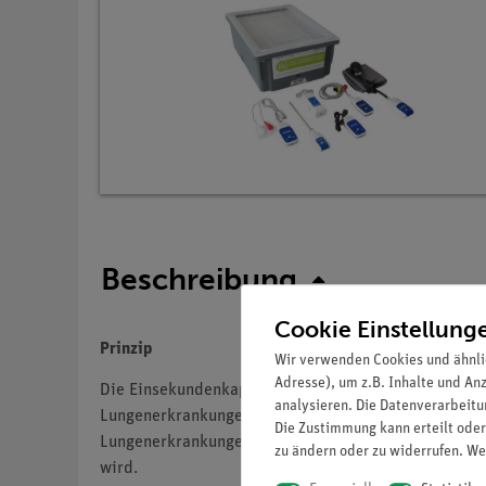
Beschreibung
Cookie Einstellung
Prinzip
Wir verwenden Cookies und ähnli
Adresse), um z.B. Inhalte und An
Die Einsekundenkapazität ist ein Wert, welcher Aufsc
analysieren. Die Datenverarbeitun
Lungenerkrankungen und bei Lungenfunktionstests wi
Die Zustimmung kann erteilt oder
Lungenerkrankungen hingegen ist dieser Test ungeeig
zu ändern oder zu widerrufen. We
wird.