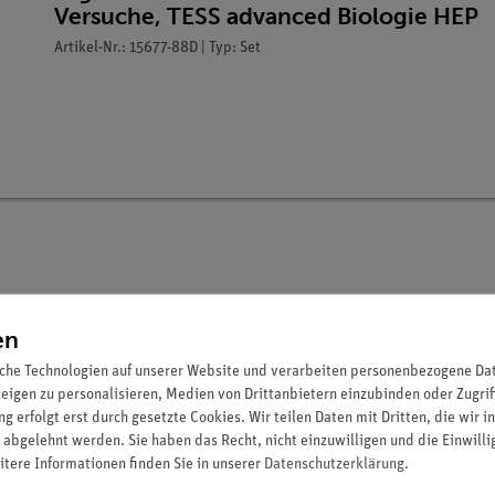
Versuche, TESS advanced Biologie HEP
Artikel-Nr.: 15677-88D | Typ: Set
en
che Technologien auf unserer Website und verarbeiten personenbezogene Date
zeigen zu personalisieren, Medien von Drittanbietern einzubinden oder Zugrif
ustausch mit der Umgebung beteiligt ist. So wird an der Membran,
g erfolgt erst durch gesetzte Cookies. Wir teilen Daten mit Dritten, die wir 
uatmen, muss sich das Zwerchfell zusammenziehen und die Lunge
 abgelehnt werden. Sie haben das Recht, nicht einzuwilligen und die Einwill
gt Atemluft aus der Umgebung in die Lunge. Bei Entlastung des Zwe
itere Informationen finden Sie in unserer
Daten­schutz­erklärung
.
stet, dass durch diesen Kreislauf immer wieder Sauerstoff aufgen