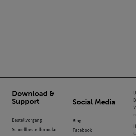
Download &
U
Support
Social Media
B
V
n
Bestellvorgang
Blog
H
Schnellbestellformular
Facebook
C