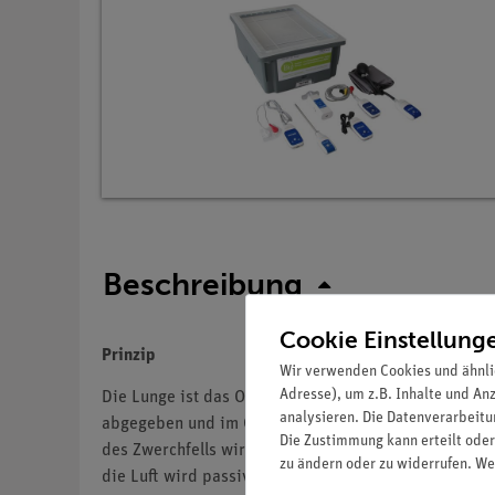
Beschreibung
Cookie Einstellung
Prinzip
Wir verwenden Cookies und ähnli
Adresse), um z.B. Inhalte und An
Die Lunge ist das Organ, welches maßgeblich am Gasa
analysieren. Die Datenverarbeitun
abgegeben und im Gegenzug O2 aufgenommen. Um einz
Die Zustimmung kann erteilt oder
des Zwerchfells wird die Lunge gestreckt. So gelan
zu ändern oder zu widerrufen. We
die Luft wird passiv ausgeatmet. So wird gewährlei