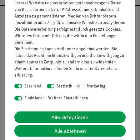
unserer Website und verarbeiten personenbezogene Daten
von Besucher:innen (z.B. IP-Adresse), um z.B. Inhalte und
Anzeigen zu personalisieren, Medien von Drittanbietern
einzubinden oder Zugriffe auf unsere Website zu analysieren.
Die Datenverarbeitung erfolgt erst durch gesetzte Cookies.
Nach oben
Wir teilen Daten mit Dritten, die wir in den Einstellungen
benennen.
Die Zustimmung kann erteilt oder abgelehnt werden. Sie
haben das Recht, nicht einzuwilligen und die Einwilligung zu
Informationen
Service
einem späteren Zeitpunkt zu ändern oder zu widerrufen.
Weitere Informationen finden Sie in unserer
Daten­schutz­
erklärung
.
Unternehmen
Übersicht Service
Essenziell
Statistik
Marketing
Projekte und Lösungen
Beratung & Showroom
Funktional
Weitere Einstellungen
Presse
Inventarisierungs- &
Einräumservice
Stellenangebote
Alle akzeptieren
Inbetriebnahme & Schulungen
Kontakt
Kundendienst
Alle ablehnen
Hinweisgeberschutz