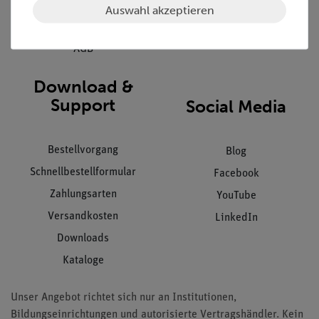
Datenschutz
Auswahl akzeptieren
Impressum
AGB
Download &
Support
Social Media
Bestellvorgang
Blog
Schnellbestellformular
Facebook
Zahlungsarten
YouTube
Versandkosten
LinkedIn
Downloads
Kataloge
Unser Angebot richtet sich nur an Institutionen,
Bildungseinrichtungen und autorisierte Vertragshändler. Kein