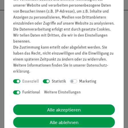
unserer Website und verarbeiten personenbezogene Daten
von Besucher:innen (z.B. IP-Adresse), um z.B. Inhalte und
Anzeigen zu personalisieren, Medien von Drittanbietern
einzubinden oder Zugriffe auf unsere Website zu analysieren.
Die Datenverarbeitung erfolgt erst durch gesetzte Cookies.
Wir teilen Daten mit Dritten, die wir in den Einstellungen
Nach oben
benennen.
Die Zustimmung kann erteilt oder abgelehnt werden. Sie
haben das Recht, nicht einzuwilligen und die Einwilligung zu
einem späteren Zeitpunkt zu ändern oder zu widerrufen.
Informationen
Service
Weitere Informationen finden Sie in unserer
Daten­schutz­
erklärung
.
Essenziell
Statistik
Marketing
Unternehmen
Übersicht Service
Projekte und Lösungen
Beratung & Showroom
Funktional
Weitere Einstellungen
Presse
Inventarisierungs- &
Einräumservice
Stellenangebote
Alle akzeptieren
Inbetriebnahme & Schulungen
Kontakt
Alle ablehnen
Kundendienst
Hinweisgeberschutz