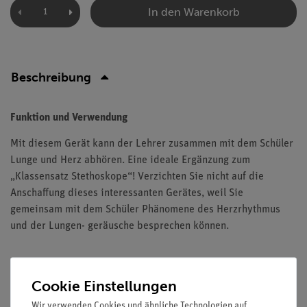
In den Warenkorb
Beschreibung
Funktion und Verwendung
Mit diesem Gerät kann der Lehrer zusammen mit dem Schüler
Lunge und Herz abhören. Eine ideale Ergänzung zum
„Klassensatz Stethoskope“! Verzichten Sie nicht auf die
Anschaffung dieses interessanten Gerätes, weil Sie
gemeinsam mit dem Schüler Phänomene des Herzrhythmus
und der Lungen- geräusche besprechen können.
Cookie Einstellungen
Versandkostenfrei ab 300,- €
Wir verwenden Cookies und ähnliche Technologien auf