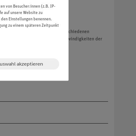
n von Besucher:innen (z.B. IP-
fe auf unsere Website zu
in den Einstellungen benennen.
igung zu einem späteren Zeitpunkt
Magnesium mit Essigsäure bei verschiedenen
n. Ein Vergleich der Anfangsgeschwindigkeiten der
ng um 10 K.
uswahl akzeptieren