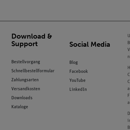
Download &
U
Support
Social Media
B
V
n
Bestellvorgang
Blog
H
Schnellbestellformular
Facebook
C
Zahlungsarten
YouTube
C
a
Versandkosten
LinkedIn
F
Downloads
a
Kataloge
D
i
B