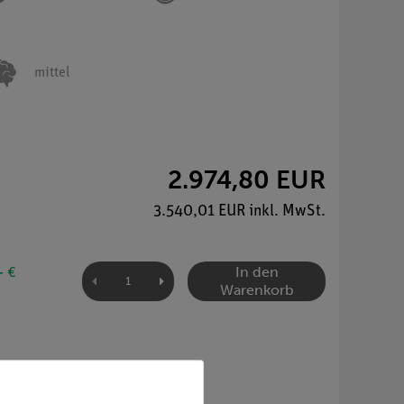
mittel
2.974,80 EUR
3.540,01 EUR inkl. MwSt.
In den
- €
Warenkorb