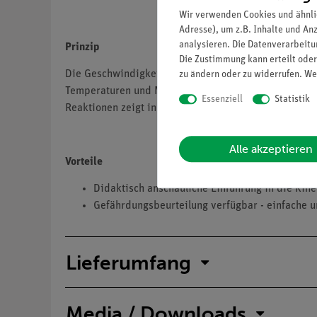
Wir verwenden Cookies und ähnli
Adresse), um z.B. Inhalte und An
analysieren. Die Datenverarbeitun
Prinzip
Die Zustimmung kann erteilt oder
Die Geschwindigkeit einer chemischen Reaktion wird
zu ändern oder zu widerrufen. We
Temperaturen und Messen der dabei jeweils pro Zeite
Essenziell
Statistik
Reaktionen zeigt in erster Näherung etwa eine Verd
Alle akzeptieren
Vorteile
Didaktisch anschauliche Einführung in die Kin
Gefährdungsbeurteilung verfügbar - einfache u
Lieferumfang
Media / Downloads