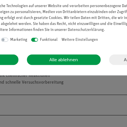
che Technologien auf unserer Website und verarbeiten personenbezogene Date
zeigen zu personalisieren, Medien von Drittanbietern einzubinden oder Zugrif
g erfolgt erst durch gesetzte Cookies. Wir teilen Daten mit Dritten, die wir 
 abgelehnt werden. Sie haben das Recht, nicht einzuwilligen und die Einwill
 stark von der Temperatur beeinflusst. Durch die Umsetzung von 
itere Informationen finden Sie in unserer
Daten­schutz­erklärung
.
inheit gebildeten Mengen an Wasserstoff lässt sich dies gut zeige
Marketing
Funktional
Weitere Einstellungen
opplung der Reaktionsgeschwindigkeit bei einer Temperaturerhöhu
A
Alle ablehnen
etik chemischer Reaktionen
nd schnelle Versuchsvorbereitung