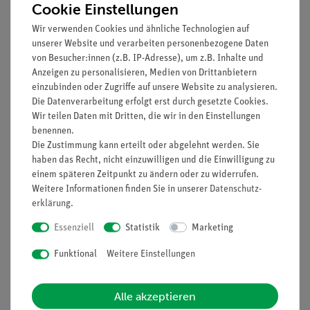
Cookie Einstellungen
Wir verwenden Cookies und ähnliche Technologien auf
unserer Website und verarbeiten personenbezogene Daten
von Besucher:innen (z.B. IP-Adresse), um z.B. Inhalte und
Anzeigen zu personalisieren, Medien von Drittanbietern
einzubinden oder Zugriffe auf unsere Website zu analysieren.
Die Datenverarbeitung erfolgt erst durch gesetzte Cookies.
Wir teilen Daten mit Dritten, die wir in den Einstellungen
benennen.
Die Zustimmung kann erteilt oder abgelehnt werden. Sie
haben das Recht, nicht einzuwilligen und die Einwilligung zu
Funktion und Verwendung
einem späteren Zeitpunkt zu ändern oder zu widerrufen.
Weitere Informationen finden Sie in unserer
Daten­schutz­
55 grundlegende Versuche zu 11 Themengebieten.
erklärung
.
Themenfelder
Essenziell
Statistik
Marketing
Eigenschaften, Reaktionen und Bildung von
Funktional
Weitere Einstellungen
Ionenverbindungen
Säure-Base-Begriff
Elektrolyse
Alle akzeptieren
Faradaygesetze