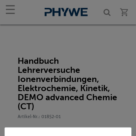
☰
Handbuch
Lehrerversuche
Ionenverbindungen,
Elektrochemie, Kinetik,
DEMO advanced Chemie
(CT)
Artikel-Nr.: 01852-01