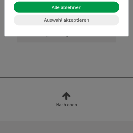
Galvanik
Alle ablehnen
Schmelzflusselektrolyse
Elektrochemische Spannungsreihe
Auswahl akzeptieren
Redoxreaktionen
Korrosion
Reaktionsgeschwindigkeit
Nach oben