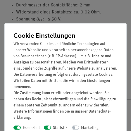
Durchmesser der Kontaktfläche: 2 mm.
Widerstand eines Kontaktes: ca. 0,02 Ohm.
Spannung
U
: ≤ 50 V.
CE
Kollektorstromstärke
I
: ≤ 50 mA.
C
Spannung
U
: ≤ 7 V.
Cookie Einstellungen
BE
Spannung
U
≤ 30V.
R
:
Wir verwenden Cookies und ähnliche Technologien auf
Leistung
P
: ≤ 200 mW.
CE
unserer Website und verarbeiten personenbezogene Daten
Wellenlänge: 400...1100 nm.
von Besucher:innen (z.B. IP-Adresse), um z.B. Inhalte und
Anzeigen zu personalisieren, Medien von Drittanbietern
einzubinden oder Zugriffe auf unsere Website zu analysieren.
Die Datenverarbeitung erfolgt erst durch gesetzte Cookies.
Wir teilen Daten mit Dritten, die wir in den Einstellungen
Versandkostenfrei ab 300,- €
benennen.
Die Zustimmung kann erteilt oder abgelehnt werden. Sie
haben das Recht, nicht einzuwilligen und die Einwilligung zu
einem späteren Zeitpunkt zu ändern oder zu widerrufen.
Weitere Informationen finden Sie in unserer
Daten­schutz­
erklärung
.
Nach oben
Essenziell
Statistik
Marketing