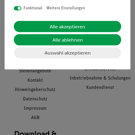
Funktional
Weitere Einstellungen
Informationen
Service
Alle akzeptieren
Alle ablehnen
Unternehmen
Übersicht Service
Auswahl akzeptieren
Projekte und Lösungen
Beratung & Showroom
Presse
Inventarisierungs- &
Einräumservice
Stellenangebote
Inbetriebnahme & Schulungen
Kontakt
Kundendienst
Hinweisgeberschutz
Datenschutz
Impressum
AGB
Download &