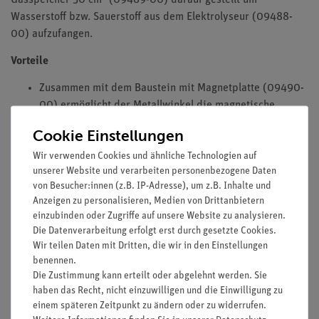
Gasspeicher 30 cm
(09489-00) darauf gestellt um
Wasserstoff bzw. Sauerstoff aus dem Elektrolyseur (09488-
00) aufzufangen.
Vorteile
Zusammen mit dem Baustein mit Magnetplatte (09490-
00) ermöglicht der Metallwinkel die magnetische
Halterung von offenen Gefäßen an der Hafttafel.
Cookie Einstellungen
Ausstattung und technische Daten
Wir verwenden Cookies und ähnliche Technologien auf
unserer Website und verarbeiten personenbezogene Daten
Abmessungen: L x B x H: 60 mm x 60 mm x 60 mm
von Besucher:innen (z.B. IP-Adresse), um z.B. Inhalte und
Anzeigen zu personalisieren, Medien von Drittanbietern
Zubehör
einzubinden oder Zugriffe auf unsere Website zu analysieren.
Baustein mit Magnetplatte, DB (09490-00)
Die Datenverarbeitung erfolgt erst durch gesetzte Cookies.
Wir teilen Daten mit Dritten, die wir in den Einstellungen
benennen.
Die Zustimmung kann erteilt oder abgelehnt werden. Sie
haben das Recht, nicht einzuwilligen und die Einwilligung zu
Versandkostenfrei ab 300,- €
einem späteren Zeitpunkt zu ändern oder zu widerrufen.