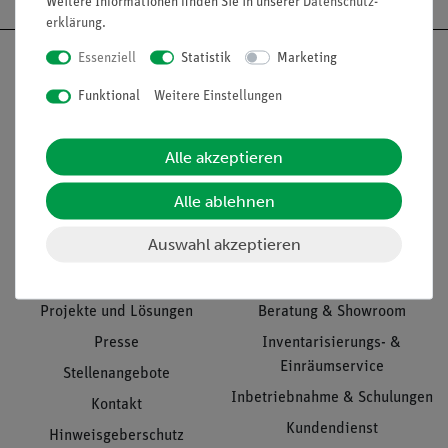
Weitere Informationen finden Sie in unserer
Daten­schutz­
erklärung
.
Essenziell
Statistik
Marketing
Funktional
Weitere Einstellungen
Nach oben
Alle akzeptieren
Alle ablehnen
Informationen
Service
Auswahl akzeptieren
Unternehmen
Übersicht Service
Projekte und Lösungen
Beratung & Showroom
Presse
Inventarisierungs- &
Einräumservice
Stellenangebote
Inbetriebnahme & Schulungen
Kontakt
Kundendienst
Hinweisgeberschutz