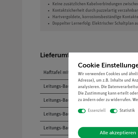
Keine zusätzlichen Kabelverbindungen zwischen 
Kontaktsicherheit durch puzzelartig verzahnba
Hartvergoldete, korrosionsbeständige Kontakt
Doppelter Lernerfolg: Elektrischer Schaltplan au
Lieferumfang
Cookie Einstellung
Hafttafel mit Gestell, magnetisch
Wir verwenden Cookies und ähnli
Adresse), um z.B. Inhalte und An
Leitungs-Baustein, gerade, DB
analysieren. Die Datenverarbeitun
Die Zustimmung kann erteilt oder
zu ändern oder zu widerrufen. We
Leitungs-Baustein, winklig, DB
Essenziell
Statistik
Leitungs-Baustein, T-förmig, DB
Leitungs-Baustein, unterbrochen, DB
Alle akzeptieren