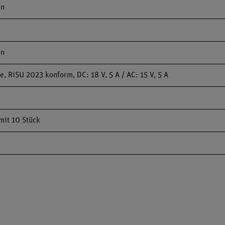
en
en
 RiSU 2023 konform, DC: 18 V, 5 A / AC: 15 V, 5 A
mit 10 Stück