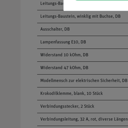
Leitungs-Baustein, Anschlussbaustein, DB
Leitungs-Baustein, winklig mit Buchse, DB
Ausschalter, DB
Lampenfassung E10, DB
Widerstand 10 kOhm, DB
Widerstand 47 kOhm, DB
Modellmensch zur elektrischen Sicherheit, DB
Krokodilklemme, blank, 10 Stück
Verbindungsstecker, 2 Stück
Verbindungsleitung, 32 A, rot, diverse Längen