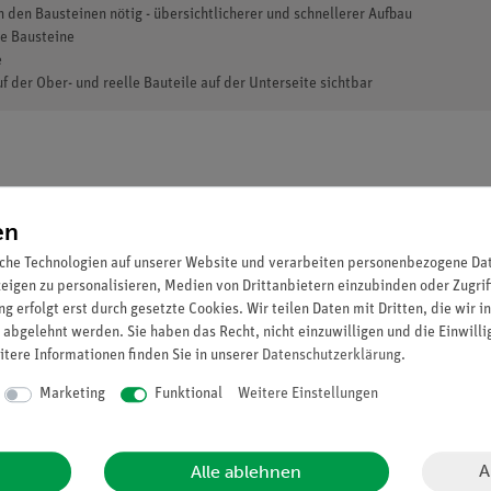
den Bausteinen nötig - übersichtlicherer und schnellerer Aufbau
re Bausteine
e
f der Ober- und reelle Bauteile auf der Unterseite sichtbar
en
che Technologien auf unserer Website und verarbeiten personenbezogene Date
zeigen zu personalisieren, Medien von Drittanbietern einzubinden oder Zugrif
g erfolgt erst durch gesetzte Cookies. Wir teilen Daten mit Dritten, die wir 
 abgelehnt werden. Sie haben das Recht, nicht einzuwilligen und die Einwill
itere Informationen finden Sie in unserer
Daten­schutz­erklärung
.
Marketing
Funktional
Weitere Einstellungen
A
Alle ablehnen