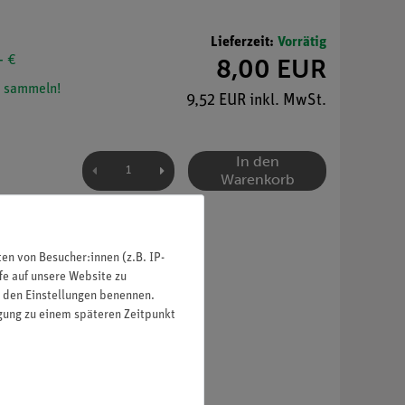
Lieferzeit:
Vorrätig
- €
8,00 EUR
 sammeln!
9,52 EUR inkl. MwSt.
In den
Warenkorb
n von Besucher:innen (z.B. IP-
fe auf unsere Website zu
in den Einstellungen benennen.
igung zu einem späteren Zeitpunkt