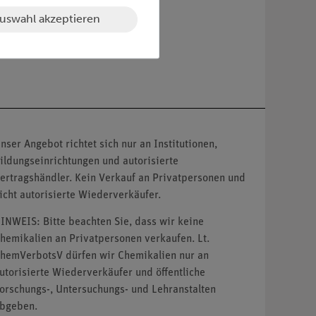
uswahl akzeptieren
nser Angebot richtet sich nur an Institutionen,
ildungseinrichtungen und autorisierte
ertragshändler. Kein Verkauf an Privatpersonen und
icht autorisierte Wiederverkäufer.
INWEIS: Bitte beachten Sie, dass wir keine
hemikalien an Privatpersonen verkaufen. Lt.
hemVerbotsV dürfen wir Chemikalien nur an
utorisierte Wiederverkäufer und öffentliche
orschungs-, Untersuchungs- und Lehranstalten
bgeben.