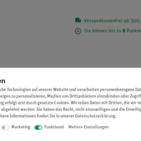
Versandkostenfrei ab 300,
Sie können bis zu
8
Punkte
en
che Technologien auf unserer Website und verarbeiten personenbezogene Date
zeigen zu personalisieren, Medien von Drittanbietern einzubinden oder Zugrif
g erfolgt erst durch gesetzte Cookies. Wir teilen Daten mit Dritten, die wir 
 abgelehnt werden. Sie haben das Recht, nicht einzuwilligen und die Einwill
itere Informationen finden Sie in unserer
Daten­schutz­erklärung
.
801-00) auf der Tischplatte.
Marketing
Funktional
Weitere Einstellungen