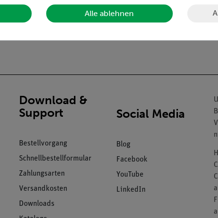
A
Alle ablehnen
Download &
U
Support
Social Media
B
V
n
Bestellvorgang
Blog
H
Schnellbestellformular
Facebook
C
Zahlungsarten
YouTube
C
a
Versandkosten
LinkedIn
F
Downloads
a