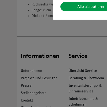
Rückseitig weiß lackierter Plexiglaskörper
Alle akzeptieren
Länge: 6 cm
Dicke: 1,5 cm
Informationen
Service
Unternehmen
Übersicht Service
Projekte und Lösungen
Beratung & Showroom
Presse
Inventarisierungs- &
Einräumservice
Stellenangebote
Inbetriebnahme &
Kontakt
Schulungen