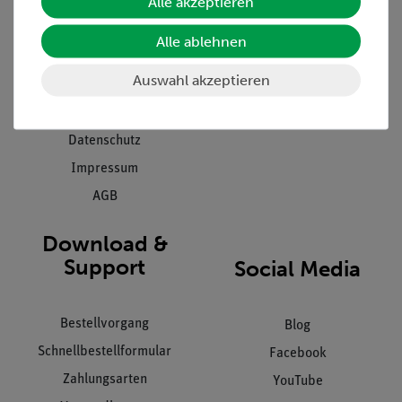
Alle akzeptieren
Projekte und Lösungen
Beratung & Showroom
Presse
Inventarisierungs- &
Alle ablehnen
Einräumservice
Stellenangebote
Auswahl akzeptieren
Inbetriebnahme & Schulungen
Kontakt
Kundendienst
Hinweisgeberschutz
Datenschutz
Impressum
AGB
Download &
Support
Social Media
Bestellvorgang
Blog
Schnellbestellformular
Facebook
Zahlungsarten
YouTube