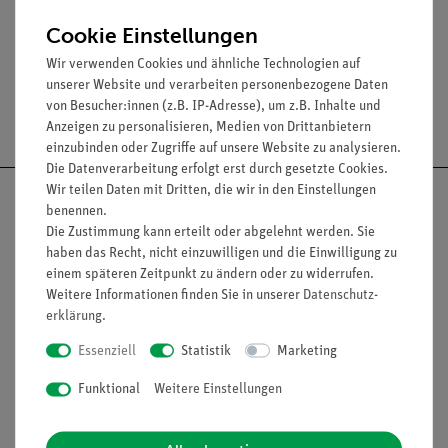
Dicke: 1,5 cm
Cookie Einstellungen
Wir verwenden Cookies und ähnliche Technologien auf
unserer Website und verarbeiten personenbezogene Daten
von Besucher:innen (z.B. IP-Adresse), um z.B. Inhalte und
Versandkostenfrei ab 300,- €
Anzeigen zu personalisieren, Medien von Drittanbietern
einzubinden oder Zugriffe auf unsere Website zu analysieren.
Die Datenverarbeitung erfolgt erst durch gesetzte Cookies.
Wir teilen Daten mit Dritten, die wir in den Einstellungen
benennen.
Die Zustimmung kann erteilt oder abgelehnt werden. Sie
haben das Recht, nicht einzuwilligen und die Einwilligung zu
Nach oben
einem späteren Zeitpunkt zu ändern oder zu widerrufen.
Weitere Informationen finden Sie in unserer
Daten­schutz­
erklärung
.
Informationen
Service
Essenziell
Statistik
Marketing
Funktional
Weitere Einstellungen
Unternehmen
Übersicht Service