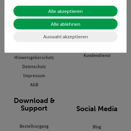
Alle akzeptieren
Unternehmen
Übersicht Service
Projekte und Lösungen
Beratung & Showroom
Alle ablehnen
Presse
Inventarisierungs- &
Auswahl akzeptieren
Einräumservice
Stellenangebote
Inbetriebnahme & Schulungen
Kontakt
Kundendienst
Hinweisgeberschutz
Datenschutz
Impressum
AGB
Download &
Support
Social Media
Bestellvorgang
Blog