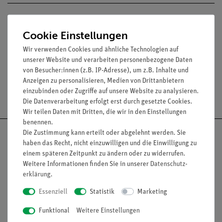
Lieferumfang
Cookie Einstellungen
Media / Downloads
Wir verwenden Cookies und ähnliche Technologien auf
unserer Website und verarbeiten personenbezogene Daten
von Besucher:innen (z.B. IP-Adresse), um z.B. Inhalte und
Anzeigen zu personalisieren, Medien von Drittanbietern
einzubinden oder Zugriffe auf unsere Website zu analysieren.
Versandkostenfrei ab 300,- €
Die Datenverarbeitung erfolgt erst durch gesetzte Cookies.
Wir teilen Daten mit Dritten, die wir in den Einstellungen
benennen.
Die Zustimmung kann erteilt oder abgelehnt werden. Sie
haben das Recht, nicht einzuwilligen und die Einwilligung zu
einem späteren Zeitpunkt zu ändern oder zu widerrufen.
Weitere Informationen finden Sie in unserer
Daten­schutz­
Nach oben
erklärung
.
Essenziell
Statistik
Marketing
Informationen
Service
Funktional
Weitere Einstellungen